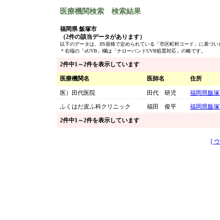
医療機関検索 検索結果
福岡県 飯塚市
（2件の該当データがあります）
以下のデータは、JIS規格で定められている「市区町村コード」に基づ
＊右端の「nUVB」欄は「ナローバンドUVB処置対応」の略です。
2件中1～2件を表示しています
医療機関名
医師名
住所
医）田代医院
田代 研児
福岡県飯塚
ふくはだ皮ふ科クリニック
福田 俊平
福岡県飯塚
2件中1～2件を表示しています
[ 