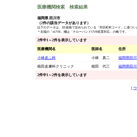
医療機関検索 検索結果
福岡県 田川市
（2件の該当データがあります）
以下のデータは、JIS規格で定められている「市区町村コード」に基づ
＊右端の「nUVB」欄は「ナローバンドUVB処置対応」の略です。
2件中1～2件を表示しています
医療機関名
医師名
住所
小林皮ふ科
小林 真二
福岡県田川
植田皮膚科クリニック
植田 代三
福岡県田川
2件中1～2件を表示しています
[ 