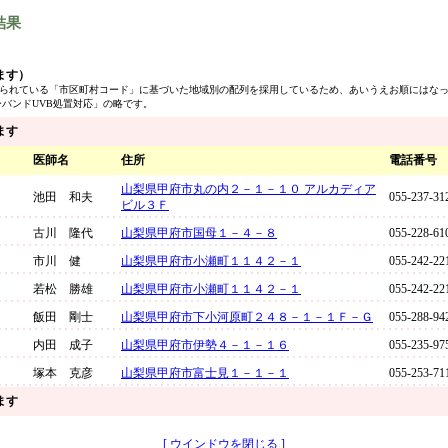
結果
ます）
定められている「市区町村コード」に基づいた地域別の配列を採用しているため、あいうえお順にはな
ーバンドUVB処置対応」の略です。
ます
医師名
住所
電話番号
山梨県甲府市丸の内２－１－１０ アルカディア
池田 和夫
055-237-31
ビル３Ｆ
古川 隆代
山梨県甲府市国母１－４－８
055-228-61
市川 健
山梨県甲府市小瀬町１１４２－１
055-242-22
若松 勝雄
山梨県甲府市小瀬町１１４２－１
055-242-22
飯田 剛士
山梨県甲府市下小河原町２４８－１－１Ｆ－Ｇ
055-288-94
内田 成子
山梨県甲府市伊勢４－１－１６
055-235-97
塚本 克彦
山梨県甲府市富士見１－１－１
055-253-71
ます
[ ウインドウを閉じる ]