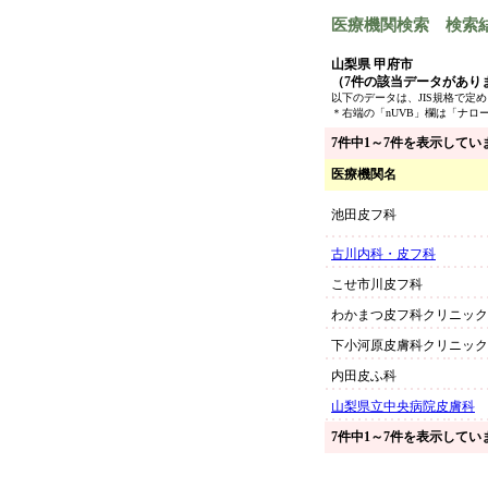
医療機関検索 検索
山梨県 甲府市
（7件の該当データがあり
以下のデータは、JIS規格で
＊右端の「nUVB」欄は「ナロ
7件中1～7件を表示してい
医療機関名
池田皮フ科
古川内科・皮フ科
こせ市川皮フ科
わかまつ皮フ科クリニック
下小河原皮膚科クリニック
内田皮ふ科
山梨県立中央病院皮膚科
7件中1～7件を表示してい