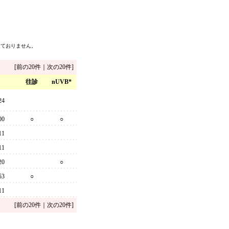
っておりません。
[前の20件｜次の20件]
往診
nUVB*
24
00
○
○
11
11
20
○
53
○
11
[前の20件｜次の20件]