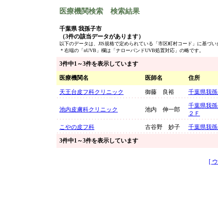
医療機関検索 検索結果
千葉県 我孫子市
（3件の該当データがあります）
以下のデータは、JIS規格で定められている「市区町村コード」に基づ
＊右端の「nUVB」欄は「ナローバンドUVB処置対応」の略です。
3件中1～3件を表示しています
医療機関名
医師名
住所
天王台皮フ科クリニック
御藤 良裕
千葉県我孫
千葉県我孫
池内皮膚科クリニック
池内 伸一郎
２Ｆ
こやの皮フ科
古谷野 妙子
千葉県我孫
3件中1～3件を表示しています
[ 