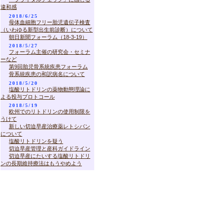
違和感
2018/6/25
母体血細胞フリー胎児遺伝子検査
（いわゆる新型出生前診断）について
朝日新聞フォーラム（18-3-19）
2018/5/27
フォーラム主催の研究会・セミナ
ーなど
第9回胎児骨系統疾患フォーラム
骨系統疾患の和訳病名について
2018/5/20
塩酸リトドリンの薬物動態理論に
よる投与プロトコール
2018/5/19
欧州でのリトドリンの使用制限を
うけて
新しい切迫早産治療薬レトシバン
について
塩酸リトドリンを疑う
切迫早産管理と産科ガイドライン
切迫早産にたいする塩酸リトドリ
ンの長期維持療法はもうやめよう