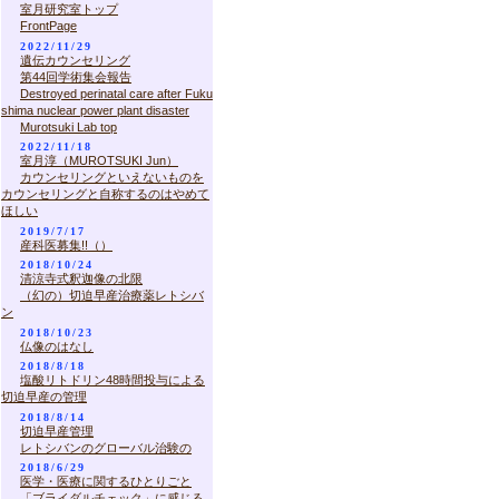
室月研究室トップ
FrontPage
2022/11/29
遺伝カウンセリング
第44回学術集会報告
Destroyed perinatal care after Fuku
shima nuclear power plant disaster
Murotsuki Lab top
2022/11/18
室月淳（MUROTSUKI Jun）
カウンセリングといえないものを
カウンセリングと自称するのはやめて
ほしい
2019/7/17
産科医募集!!（）
2018/10/24
清涼寺式釈迦像の北限
（幻の）切迫早産治療薬レトシバ
ン
2018/10/23
仏像のはなし
2018/8/18
塩酸リトドリン48時間投与による
切迫早産の管理
2018/8/14
切迫早産管理
レトシバンのグローバル治験の
2018/6/29
医学・医療に関するひとりごと
「ブライダルチェック」に感じる