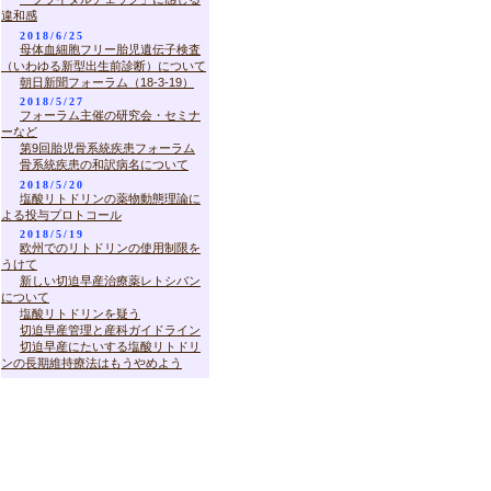
違和感
2018/6/25
母体血細胞フリー胎児遺伝子検査
（いわゆる新型出生前診断）について
朝日新聞フォーラム（18-3-19）
2018/5/27
フォーラム主催の研究会・セミナ
ーなど
第9回胎児骨系統疾患フォーラム
骨系統疾患の和訳病名について
2018/5/20
塩酸リトドリンの薬物動態理論に
よる投与プロトコール
2018/5/19
欧州でのリトドリンの使用制限を
うけて
新しい切迫早産治療薬レトシバン
について
塩酸リトドリンを疑う
切迫早産管理と産科ガイドライン
切迫早産にたいする塩酸リトドリ
ンの長期維持療法はもうやめよう