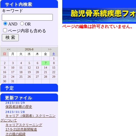
サイト内検索
キーワード
AND
OR
ページの編集は許可されていません。
ページ内容も含める
<<
2026-8
>>
日
月
火
水
木
金
土
1
2
3
4
5
6
7
8
9
10
11
12
13
14
15
16
17
18
19
20
21
22
23
24
25
26
27
28
29
30
31
予定
更新ファイル
2023/11/29
保因者診断の歴史
2023/11/28
キャリア（保因者）スクリーニン
グについて
キャリアスクリーニング
17-5-21読売新聞報道
その後の経緯