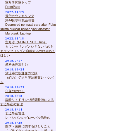
室月研究室トップ
FrontPage
2022/11/29
遺伝カウンセリング
第44回学術集会報告
Destroyed perinatal care after Fuku
shima nuclear power plant disaster
Murotsuki Lab top
2022/11/18
室月淳（MUROTSUKI Jun）
カウンセリングといえないものを
カウンセリングと自称するのはやめて
ほしい
2019/7/17
産科医募集!!（）
2018/10/24
清涼寺式釈迦像の北限
（幻の）切迫早産治療薬レトシバ
ン
2018/10/23
仏像のはなし
2018/8/18
塩酸リトドリン48時間投与による
切迫早産の管理
2018/8/14
切迫早産管理
レトシバンのグローバル治験の
2018/6/29
医学・医療に関するひとりごと
「ブライダルチェック」に感じる