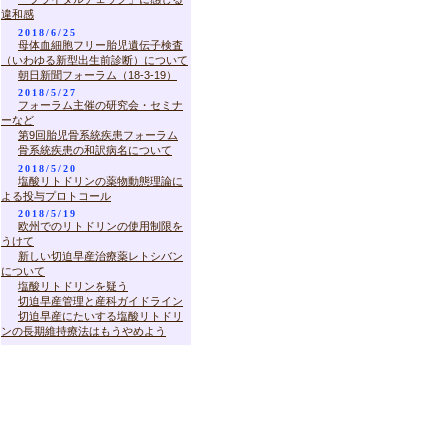
違和感
2018/6/25
母体血細胞フリー胎児遺伝子検査
（いわゆる新型出生前診断）について
朝日新聞フォーラム（18-3-19）
2018/5/27
フォーラム主催の研究会・セミナ
ーなど
第9回胎児骨系統疾患フォーラム
骨系統疾患の和訳病名について
2018/5/20
塩酸リトドリンの薬物動態理論に
よる投与プロトコール
2018/5/19
欧州でのリトドリンの使用制限を
うけて
新しい切迫早産治療薬レトシバン
について
塩酸リトドリンを疑う
切迫早産管理と産科ガイドライン
切迫早産にたいする塩酸リトドリ
ンの長期維持療法はもうやめよう