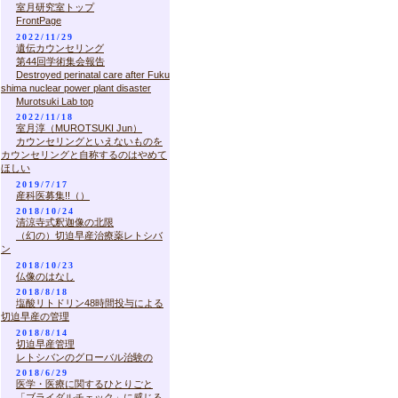
室月研究室トップ
FrontPage
2022/11/29
遺伝カウンセリング
第44回学術集会報告
Destroyed perinatal care after Fuku
shima nuclear power plant disaster
Murotsuki Lab top
2022/11/18
室月淳（MUROTSUKI Jun）
カウンセリングといえないものを
カウンセリングと自称するのはやめて
ほしい
2019/7/17
産科医募集!!（）
2018/10/24
清涼寺式釈迦像の北限
（幻の）切迫早産治療薬レトシバ
ン
2018/10/23
仏像のはなし
2018/8/18
塩酸リトドリン48時間投与による
切迫早産の管理
2018/8/14
切迫早産管理
レトシバンのグローバル治験の
2018/6/29
医学・医療に関するひとりごと
「ブライダルチェック」に感じる