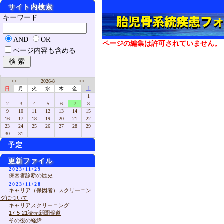
サイト内検索
キーワード
AND
OR
ページの編集は許可されていません。
ページ内容も含める
<<
2026-8
>>
日
月
火
水
木
金
土
1
2
3
4
5
6
7
8
9
10
11
12
13
14
15
16
17
18
19
20
21
22
23
24
25
26
27
28
29
30
31
予定
更新ファイル
2023/11/29
保因者診断の歴史
2023/11/28
キャリア（保因者）スクリーニン
グについて
キャリアスクリーニング
17-5-21読売新聞報道
その後の経緯