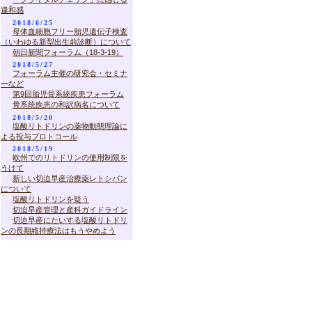
違和感
2018/6/25
母体血細胞フリー胎児遺伝子検査
（いわゆる新型出生前診断）について
朝日新聞フォーラム（18-3-19）
2018/5/27
フォーラム主催の研究会・セミナ
ーなど
第9回胎児骨系統疾患フォーラム
骨系統疾患の和訳病名について
2018/5/20
塩酸リトドリンの薬物動態理論に
よる投与プロトコール
2018/5/19
欧州でのリトドリンの使用制限を
うけて
新しい切迫早産治療薬レトシバン
について
塩酸リトドリンを疑う
切迫早産管理と産科ガイドライン
切迫早産にたいする塩酸リトドリ
ンの長期維持療法はもうやめよう