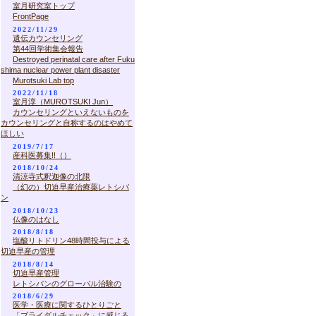
室月研究室トップ
FrontPage
2022/11/29
遺伝カウンセリング
第44回学術集会報告
Destroyed perinatal care after Fuku
shima nuclear power plant disaster
Murotsuki Lab top
2022/11/18
室月淳（MUROTSUKI Jun）
カウンセリングといえないものを
カウンセリングと自称するのはやめて
ほしい
2019/7/17
産科医募集!!（）
2018/10/24
清涼寺式釈迦像の北限
（幻の）切迫早産治療薬レトシバ
ン
2018/10/23
仏像のはなし
2018/8/18
塩酸リトドリン48時間投与による
切迫早産の管理
2018/8/14
切迫早産管理
レトシバンのグローバル治験の
2018/6/29
医学・医療に関するひとりごと
「ブライダルチェック」に感じる