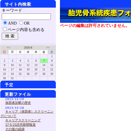
サイト内検索
キーワード
AND
OR
ページの編集は許可されていません。
ページ内容も含める
<<
2026-8
>>
日
月
火
水
木
金
土
1
2
3
4
5
6
7
8
9
10
11
12
13
14
15
16
17
18
19
20
21
22
23
24
25
26
27
28
29
30
31
予定
更新ファイル
2023/11/29
保因者診断の歴史
2023/11/28
キャリア（保因者）スクリーニン
グについて
キャリアスクリーニング
17-5-21読売新聞報道
その後の経緯