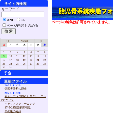
サイト内検索
キーワード
AND
OR
ページの編集は許可されていません。
ページ内容も含める
<<
2026-8
>>
日
月
火
水
木
金
土
1
2
3
4
5
6
7
8
9
10
11
12
13
14
15
16
17
18
19
20
21
22
23
24
25
26
27
28
29
30
31
予定
更新ファイル
2023/11/29
保因者診断の歴史
2023/11/28
キャリア（保因者）スクリーニン
グについて
キャリアスクリーニング
17-5-21読売新聞報道
その後の経緯