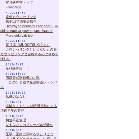
室月研究室トップ
FrontPage
2022/11/29
遺伝カウンセリング
第44回学術集会報告
Destroyed perinatal care after Fuku
shima nuclear power plant disaster
Murotsuki Lab top
2022/11/18
室月淳（MUROTSUKI Jun）
カウンセリングといえないものを
カウンセリングと自称するのはやめて
ほしい
2019/7/17
産科医募集!!（）
2018/10/24
清涼寺式釈迦像の北限
（幻の）切迫早産治療薬レトシバ
ン
2018/10/23
仏像のはなし
2018/8/18
塩酸リトドリン48時間投与による
切迫早産の管理
2018/8/14
切迫早産管理
レトシバンのグローバル治験の
2018/6/29
医学・医療に関するひとりごと
「ブライダルチェック」に感じる