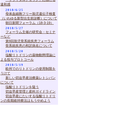
違和感
2018/6/25
母体血細胞フリー胎児遺伝子検査
（いわゆる新型出生前診断）について
朝日新聞フォーラム（18-3-19）
2018/5/27
フォーラム主催の研究会・セミナ
ーなど
第9回胎児骨系統疾患フォーラム
骨系統疾患の和訳病名について
2018/5/20
塩酸リトドリンの薬物動態理論に
よる投与プロトコール
2018/5/19
欧州でのリトドリンの使用制限を
うけて
新しい切迫早産治療薬レトシバン
について
塩酸リトドリンを疑う
切迫早産管理と産科ガイドライン
切迫早産にたいする塩酸リトドリ
ンの長期維持療法はもうやめよう