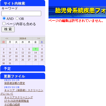
サイト内検索
キーワード
AND
OR
ページの編集は許可されていません。
ページ内容も含める
<<
2026-8
>>
日
月
火
水
木
金
土
1
2
3
4
5
6
7
8
9
10
11
12
13
14
15
16
17
18
19
20
21
22
23
24
25
26
27
28
29
30
31
予定
更新ファイル
2023/11/29
保因者診断の歴史
2023/11/28
キャリア（保因者）スクリーニン
グについて
キャリアスクリーニング
17-5-21読売新聞報道
その後の経緯