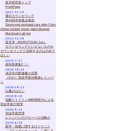
室月研究室トップ
FrontPage
2022/11/29
遺伝カウンセリング
第44回学術集会報告
Destroyed perinatal care after Fuku
shima nuclear power plant disaster
Murotsuki Lab top
2022/11/18
室月淳（MUROTSUKI Jun）
カウンセリングといえないものを
カウンセリングと自称するのはやめて
ほしい
2019/7/17
産科医募集!!（）
2018/10/24
清涼寺式釈迦像の北限
（幻の）切迫早産治療薬レトシバ
ン
2018/10/23
仏像のはなし
2018/8/18
塩酸リトドリン48時間投与による
切迫早産の管理
2018/8/14
切迫早産管理
レトシバンのグローバル治験の
2018/6/29
医学・医療に関するひとりごと
「ブライダルチェック」に感じる