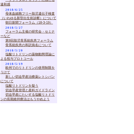
違和感
2018/6/25
母体血細胞フリー胎児遺伝子検査
（いわゆる新型出生前診断）について
朝日新聞フォーラム（18-3-19）
2018/5/27
フォーラム主催の研究会・セミナ
ーなど
第9回胎児骨系統疾患フォーラム
骨系統疾患の和訳病名について
2018/5/20
塩酸リトドリンの薬物動態理論に
よる投与プロトコール
2018/5/19
欧州でのリトドリンの使用制限を
うけて
新しい切迫早産治療薬レトシバン
について
塩酸リトドリンを疑う
切迫早産管理と産科ガイドライン
切迫早産にたいする塩酸リトドリ
ンの長期維持療法はもうやめよう