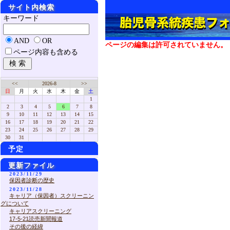
サイト内検索
キーワード
AND
OR
ページの編集は許可されていません。
ページ内容も含める
<<
2026-8
>>
日
月
火
水
木
金
土
1
2
3
4
5
6
7
8
9
10
11
12
13
14
15
16
17
18
19
20
21
22
23
24
25
26
27
28
29
30
31
予定
更新ファイル
2023/11/29
保因者診断の歴史
2023/11/28
キャリア（保因者）スクリーニン
グについて
キャリアスクリーニング
17-5-21読売新聞報道
その後の経緯