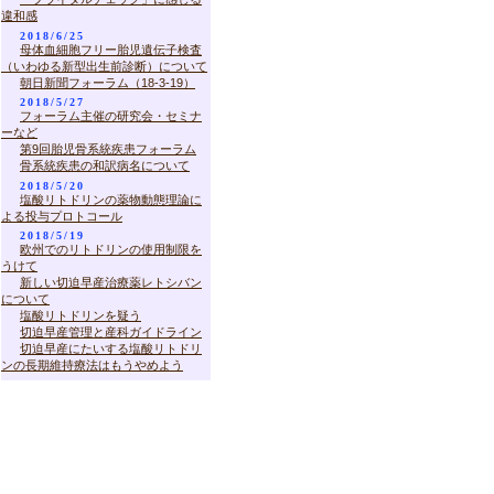
違和感
2018/6/25
母体血細胞フリー胎児遺伝子検査
（いわゆる新型出生前診断）について
朝日新聞フォーラム（18-3-19）
2018/5/27
フォーラム主催の研究会・セミナ
ーなど
第9回胎児骨系統疾患フォーラム
骨系統疾患の和訳病名について
2018/5/20
塩酸リトドリンの薬物動態理論に
よる投与プロトコール
2018/5/19
欧州でのリトドリンの使用制限を
うけて
新しい切迫早産治療薬レトシバン
について
塩酸リトドリンを疑う
切迫早産管理と産科ガイドライン
切迫早産にたいする塩酸リトドリ
ンの長期維持療法はもうやめよう