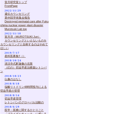
室月研究室トップ
FrontPage
2022/11/29
遺伝カウンセリング
第44回学術集会報告
Destroyed perinatal care after Fuku
shima nuclear power plant disaster
Murotsuki Lab top
2022/11/18
室月淳（MUROTSUKI Jun）
カウンセリングといえないものを
カウンセリングと自称するのはやめて
ほしい
2019/7/17
産科医募集!!（）
2018/10/24
清涼寺式釈迦像の北限
（幻の）切迫早産治療薬レトシバ
ン
2018/10/23
仏像のはなし
2018/8/18
塩酸リトドリン48時間投与による
切迫早産の管理
2018/8/14
切迫早産管理
レトシバンのグローバル治験の
2018/6/29
医学・医療に関するひとりごと
「ブライダルチェック」に感じる