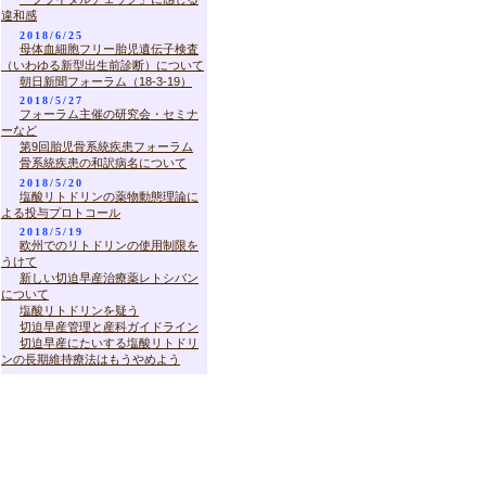
違和感
2018/6/25
母体血細胞フリー胎児遺伝子検査
（いわゆる新型出生前診断）について
朝日新聞フォーラム（18-3-19）
2018/5/27
フォーラム主催の研究会・セミナ
ーなど
第9回胎児骨系統疾患フォーラム
骨系統疾患の和訳病名について
2018/5/20
塩酸リトドリンの薬物動態理論に
よる投与プロトコール
2018/5/19
欧州でのリトドリンの使用制限を
うけて
新しい切迫早産治療薬レトシバン
について
塩酸リトドリンを疑う
切迫早産管理と産科ガイドライン
切迫早産にたいする塩酸リトドリ
ンの長期維持療法はもうやめよう