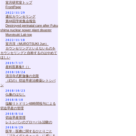
室月研究室トップ
FrontPage
2022/11/29
遺伝カウンセリング
第44回学術集会報告
Destroyed perinatal care after Fuku
shima nuclear power plant disaster
Murotsuki Lab top
2022/11/18
室月淳（MUROTSUKI Jun）
カウンセリングといえないものを
カウンセリングと自称するのはやめて
ほしい
2019/7/17
産科医募集!!（）
2018/10/24
清涼寺式釈迦像の北限
（幻の）切迫早産治療薬レトシバ
ン
2018/10/23
仏像のはなし
2018/8/18
塩酸リトドリン48時間投与による
切迫早産の管理
2018/8/14
切迫早産管理
レトシバンのグローバル治験の
2018/6/29
医学・医療に関するひとりごと
「ブライダルチェック」に感じる