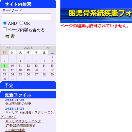
サイト内検索
キーワード
AND
OR
ページの編集は許可されていません。
ページ内容も含める
<<
2026-8
>>
日
月
火
水
木
金
土
1
2
3
4
5
6
7
8
9
10
11
12
13
14
15
16
17
18
19
20
21
22
23
24
25
26
27
28
29
30
31
予定
更新ファイル
2023/11/29
保因者診断の歴史
2023/11/28
キャリア（保因者）スクリーニン
グについて
キャリアスクリーニング
17-5-21読売新聞報道
その後の経緯