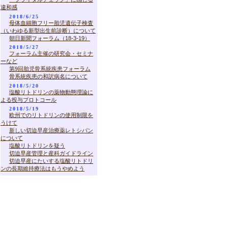
違和感
2018/6/25
母体血細胞フリー胎児遺伝子検査
（いわゆる新型出生前診断）について
朝日新聞フォーラム（18-3-19）
2018/5/27
フォーラム主催の研究会・セミナ
ーなど
第9回胎児骨系統疾患フォーラム
骨系統疾患の和訳病名について
2018/5/20
塩酸リトドリンの薬物動態理論に
よる投与プロトコール
2018/5/19
欧州でのリトドリンの使用制限を
うけて
新しい切迫早産治療薬レトシバン
について
塩酸リトドリンを疑う
切迫早産管理と産科ガイドライン
切迫早産にたいする塩酸リトドリ
ンの長期維持療法はもうやめよう