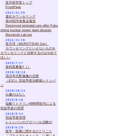
室月研究室トップ
FrontPage
2022/11/29
遺伝カウンセリング
第44回学術集会報告
Destroyed perinatal care after Fuku
shima nuclear power plant disaster
Murotsuki Lab top
2022/11/18
室月淳（MUROTSUKI Jun）
カウンセリングといえないものを
カウンセリングと自称するのはやめて
ほしい
2019/7/17
産科医募集!!（）
2018/10/24
清涼寺式釈迦像の北限
（幻の）切迫早産治療薬レトシバ
ン
2018/10/23
仏像のはなし
2018/8/18
塩酸リトドリン48時間投与による
切迫早産の管理
2018/8/14
切迫早産管理
レトシバンのグローバル治験の
2018/6/29
医学・医療に関するひとりごと
「ブライダルチェック」に感じる