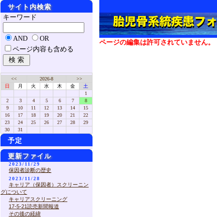
サイト内検索
キーワード
AND
OR
ページの編集は許可されていません。
ページ内容も含める
<<
2026-8
>>
日
月
火
水
木
金
土
1
2
3
4
5
6
7
8
9
10
11
12
13
14
15
16
17
18
19
20
21
22
23
24
25
26
27
28
29
30
31
予定
更新ファイル
2023/11/29
保因者診断の歴史
2023/11/28
キャリア（保因者）スクリーニン
グについて
キャリアスクリーニング
17-5-21読売新聞報道
その後の経緯