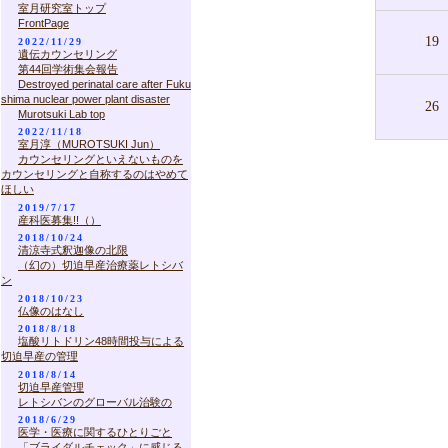
室月研究室トップ
FrontPage
19
2022/11/29
遺伝カウンセリング
第44回学術集会報告
Destroyed perinatal care after Fuku
shima nuclear power plant disaster
26
Murotsuki Lab top
2022/11/18
室月淳（MUROTSUKI Jun）
カウンセリングといえないものを
カウンセリングと自称するのはやめて
ほしい
2019/7/17
産科医募集!!（）
2018/10/24
清涼寺式釈迦像の北限
（幻の）切迫早産治療薬レトシバ
ン
2018/10/23
仏像のはなし
2018/8/18
塩酸リトドリン48時間投与による
切迫早産の管理
2018/8/14
切迫早産管理
レトシバンのグローバル治験の
2018/6/29
医学・医療に関するひとりごと
「ブライダルチェック」に感じる