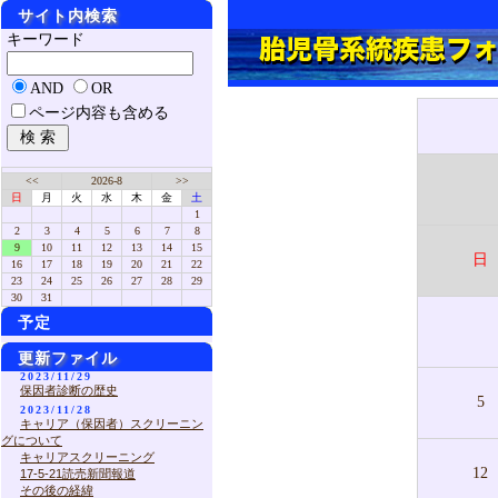
サイト内検索
キーワード
AND
OR
ページ内容も含める
<<
2026-8
>>
日
月
火
水
木
金
土
1
2
3
4
5
6
7
8
9
10
11
12
13
14
15
日
16
17
18
19
20
21
22
23
24
25
26
27
28
29
30
31
予定
更新ファイル
2023/11/29
保因者診断の歴史
5
2023/11/28
キャリア（保因者）スクリーニン
グについて
キャリアスクリーニング
12
17-5-21読売新聞報道
その後の経緯