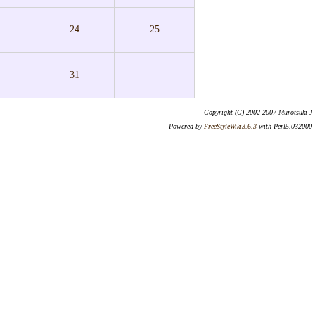
24
25
31
Copyright (C) 2002-2007 Murotsuki J
Powered by
FreeStyleWiki3.6.3
with Perl5.032000