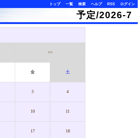
トップ
一覧
検索
ヘルプ
RSS
ログイン
予定/2026-7
>>
金
土
3
4
10
11
17
18