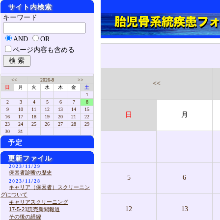
サイト内検索
キーワード
AND
OR
ページ内容も含める
<<
2026-8
>>
<<
日
月
火
水
木
金
土
1
2
3
4
5
6
7
8
9
10
11
12
13
14
15
日
月
16
17
18
19
20
21
22
23
24
25
26
27
28
29
30
31
予定
更新ファイル
2023/11/29
保因者診断の歴史
5
6
2023/11/28
キャリア（保因者）スクリーニン
グについて
キャリアスクリーニング
12
13
17-5-21読売新聞報道
その後の経緯