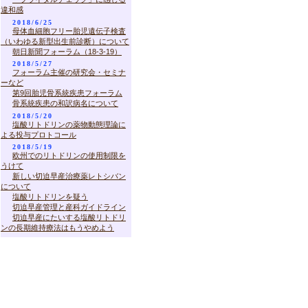
違和感
2018/6/25
母体血細胞フリー胎児遺伝子検査
（いわゆる新型出生前診断）について
朝日新聞フォーラム（18-3-19）
2018/5/27
フォーラム主催の研究会・セミナ
ーなど
第9回胎児骨系統疾患フォーラム
骨系統疾患の和訳病名について
2018/5/20
塩酸リトドリンの薬物動態理論に
よる投与プロトコール
2018/5/19
欧州でのリトドリンの使用制限を
うけて
新しい切迫早産治療薬レトシバン
について
塩酸リトドリンを疑う
切迫早産管理と産科ガイドライン
切迫早産にたいする塩酸リトドリ
ンの長期維持療法はもうやめよう