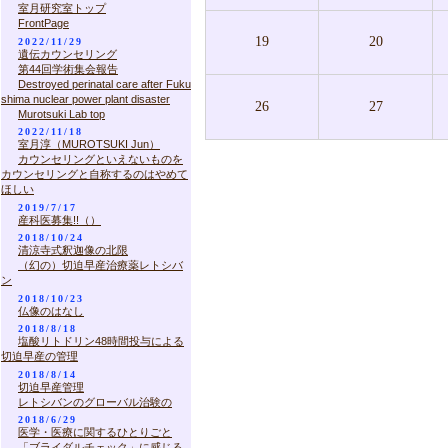
室月研究室トップ
FrontPage
19
20
2022/11/29
遺伝カウンセリング
第44回学術集会報告
Destroyed perinatal care after Fuku
shima nuclear power plant disaster
26
27
Murotsuki Lab top
2022/11/18
室月淳（MUROTSUKI Jun）
カウンセリングといえないものを
カウンセリングと自称するのはやめて
ほしい
2019/7/17
産科医募集!!（）
2018/10/24
清涼寺式釈迦像の北限
（幻の）切迫早産治療薬レトシバ
ン
2018/10/23
仏像のはなし
2018/8/18
塩酸リトドリン48時間投与による
切迫早産の管理
2018/8/14
切迫早産管理
レトシバンのグローバル治験の
2018/6/29
医学・医療に関するひとりごと
「ブライダルチェック」に感じる