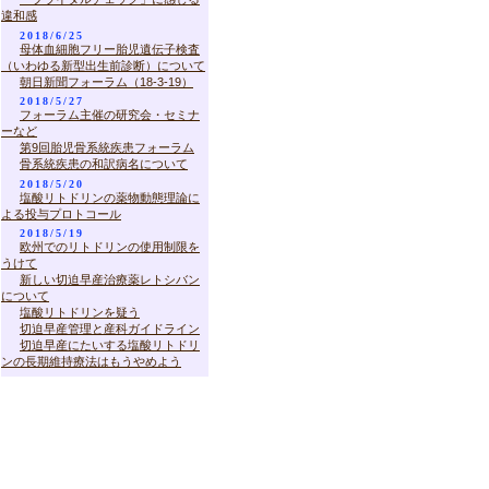
違和感
2018/6/25
母体血細胞フリー胎児遺伝子検査
（いわゆる新型出生前診断）について
朝日新聞フォーラム（18-3-19）
2018/5/27
フォーラム主催の研究会・セミナ
ーなど
第9回胎児骨系統疾患フォーラム
骨系統疾患の和訳病名について
2018/5/20
塩酸リトドリンの薬物動態理論に
よる投与プロトコール
2018/5/19
欧州でのリトドリンの使用制限を
うけて
新しい切迫早産治療薬レトシバン
について
塩酸リトドリンを疑う
切迫早産管理と産科ガイドライン
切迫早産にたいする塩酸リトドリ
ンの長期維持療法はもうやめよう