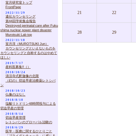
室月研究室トップ
FrontPage
21
22
2022/11/29
遺伝カウンセリング
第44回学術集会報告
Destroyed perinatal care after Fuku
shima nuclear power plant disaster
28
29
Murotsuki Lab top
2022/11/18
室月淳（MUROTSUKI Jun）
カウンセリングといえないものを
カウンセリングと自称するのはやめて
ほしい
2019/7/17
産科医募集!!（）
2018/10/24
清涼寺式釈迦像の北限
（幻の）切迫早産治療薬レトシバ
ン
2018/10/23
仏像のはなし
2018/8/18
塩酸リトドリン48時間投与による
切迫早産の管理
2018/8/14
切迫早産管理
レトシバンのグローバル治験の
2018/6/29
医学・医療に関するひとりごと
「ブライダルチェック」に感じる