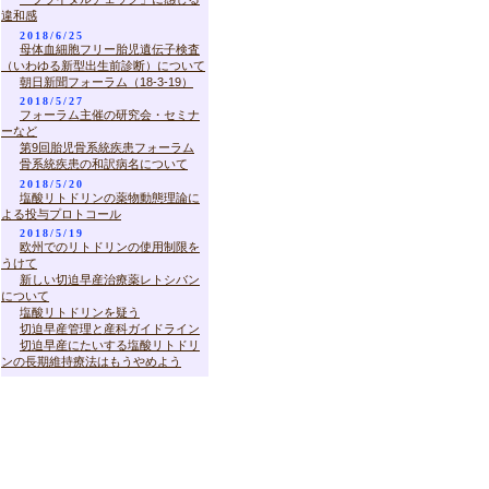
違和感
2018/6/25
母体血細胞フリー胎児遺伝子検査
（いわゆる新型出生前診断）について
朝日新聞フォーラム（18-3-19）
2018/5/27
フォーラム主催の研究会・セミナ
ーなど
第9回胎児骨系統疾患フォーラム
骨系統疾患の和訳病名について
2018/5/20
塩酸リトドリンの薬物動態理論に
よる投与プロトコール
2018/5/19
欧州でのリトドリンの使用制限を
うけて
新しい切迫早産治療薬レトシバン
について
塩酸リトドリンを疑う
切迫早産管理と産科ガイドライン
切迫早産にたいする塩酸リトドリ
ンの長期維持療法はもうやめよう