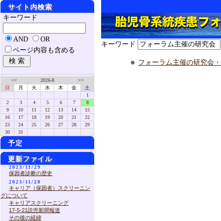
サイト内検索
キーワード
AND
OR
キーワード
ページ内容も含める
フォーラム主催の研究会・
<<
2026-8
>>
日
月
火
水
木
金
土
1
2
3
4
5
6
7
8
9
10
11
12
13
14
15
16
17
18
19
20
21
22
23
24
25
26
27
28
29
30
31
予定
更新ファイル
2023/11/29
保因者診断の歴史
2023/11/28
キャリア（保因者）スクリーニン
グについて
キャリアスクリーニング
17-5-21読売新聞報道
その後の経緯