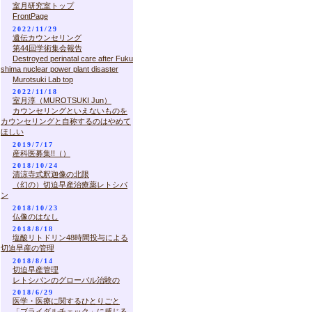
室月研究室トップ
FrontPage
2022/11/29
遺伝カウンセリング
第44回学術集会報告
Destroyed perinatal care after Fuku
shima nuclear power plant disaster
Murotsuki Lab top
2022/11/18
室月淳（MUROTSUKI Jun）
カウンセリングといえないものを
カウンセリングと自称するのはやめて
ほしい
2019/7/17
産科医募集!!（）
2018/10/24
清涼寺式釈迦像の北限
（幻の）切迫早産治療薬レトシバ
ン
2018/10/23
仏像のはなし
2018/8/18
塩酸リトドリン48時間投与による
切迫早産の管理
2018/8/14
切迫早産管理
レトシバンのグローバル治験の
2018/6/29
医学・医療に関するひとりごと
「ブライダルチェック」に感じる