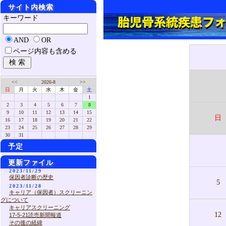
サイト内検索
キーワード
AND
OR
ページ内容も含める
<<
2026-8
>>
日
月
火
水
木
金
土
1
2
3
4
5
6
7
8
9
10
11
12
13
14
15
日
16
17
18
19
20
21
22
23
24
25
26
27
28
29
30
31
予定
更新ファイル
2023/11/29
保因者診断の歴史
5
2023/11/28
キャリア（保因者）スクリーニン
グについて
キャリアスクリーニング
12
17-5-21読売新聞報道
その後の経緯