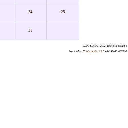
24
25
31
Copyright (C) 2002-2007 Murotsuki J
Powered by
FreeStyleWiki3.6.3
with Perl5.032000