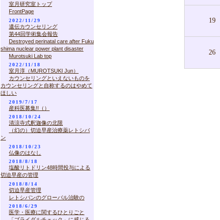
室月研究室トップ
FrontPage
19
2022/11/29
遺伝カウンセリング
第44回学術集会報告
Destroyed perinatal care after Fuku
shima nuclear power plant disaster
26
Murotsuki Lab top
2022/11/18
室月淳（MUROTSUKI Jun）
カウンセリングといえないものを
カウンセリングと自称するのはやめて
ほしい
2019/7/17
産科医募集!!（）
2018/10/24
清涼寺式釈迦像の北限
（幻の）切迫早産治療薬レトシバ
ン
2018/10/23
仏像のはなし
2018/8/18
塩酸リトドリン48時間投与による
切迫早産の管理
2018/8/14
切迫早産管理
レトシバンのグローバル治験の
2018/6/29
医学・医療に関するひとりごと
「ブライダルチェック」に感じる