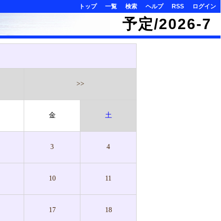
トップ
一覧
検索
ヘルプ
RSS
ログイン
予定/2026-7
>>
金
土
3
4
10
11
17
18