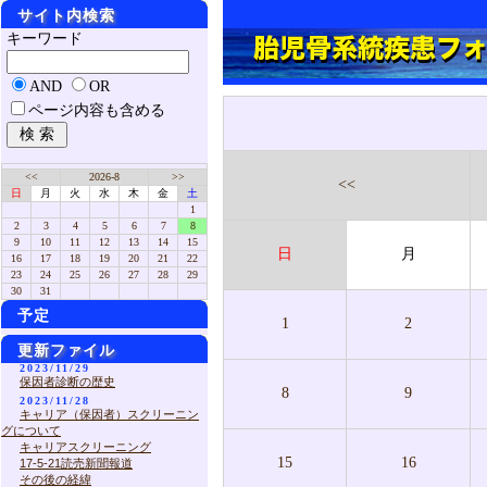
サイト内検索
キーワード
AND
OR
ページ内容も含める
<<
2026-8
>>
<<
日
月
火
水
木
金
土
1
2
3
4
5
6
7
8
9
10
11
12
13
14
15
日
月
16
17
18
19
20
21
22
23
24
25
26
27
28
29
30
31
予定
1
2
更新ファイル
2023/11/29
保因者診断の歴史
8
9
2023/11/28
キャリア（保因者）スクリーニン
グについて
キャリアスクリーニング
15
16
17-5-21読売新聞報道
その後の経緯