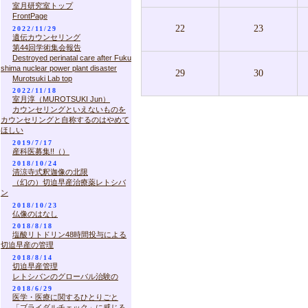
室月研究室トップ
FrontPage
22
23
2022/11/29
遺伝カウンセリング
第44回学術集会報告
Destroyed perinatal care after Fuku
shima nuclear power plant disaster
29
30
Murotsuki Lab top
2022/11/18
室月淳（MUROTSUKI Jun）
カウンセリングといえないものを
カウンセリングと自称するのはやめて
ほしい
2019/7/17
産科医募集!!（）
2018/10/24
清涼寺式釈迦像の北限
（幻の）切迫早産治療薬レトシバ
ン
2018/10/23
仏像のはなし
2018/8/18
塩酸リトドリン48時間投与による
切迫早産の管理
2018/8/14
切迫早産管理
レトシバンのグローバル治験の
2018/6/29
医学・医療に関するひとりごと
「ブライダルチェック」に感じる