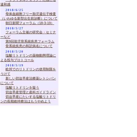
違和感
2018/6/25
母体血細胞フリー胎児遺伝子検査
（いわゆる新型出生前診断）について
朝日新聞フォーラム（18-3-19）
2018/5/27
フォーラム主催の研究会・セミナ
ーなど
第9回胎児骨系統疾患フォーラム
骨系統疾患の和訳病名について
2018/5/20
塩酸リトドリンの薬物動態理論に
よる投与プロトコール
2018/5/19
欧州でのリトドリンの使用制限を
うけて
新しい切迫早産治療薬レトシバン
について
塩酸リトドリンを疑う
切迫早産管理と産科ガイドライン
切迫早産にたいする塩酸リトドリ
ンの長期維持療法はもうやめよう