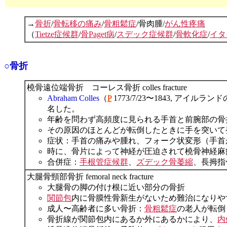
→
骨折
/
骨転移の痛み
/
骨粗鬆症
/骨肉腫/
がん性疼痛
（
Tietze症候群
/
骨Paget病
/
スデック症候群
/
骨軟化症
/
イタ
○骨折
橈骨遠位端骨折 コーレス骨折 colles fracture
Abraham Colles
（
P
1773/7/23〜1843, アイルランドの外
名した。
年齢を問わず高頻度に見られる手首と前腕部の骨
その原因のほとんどが転倒したときに手を突いて
症状：手首の痛みや腫れ、フォーク状変形（手首
時に、骨片によって神経が圧迫されて橈骨神経麻
合併症：
手根管症候群
、
ズデック骨萎縮
、長拇指
大腿骨頸部骨折 femoral neck fracture
大腿骨の脚の付け根に近い部分の骨折
関節包
内に骨膜性骨新生がないため難治になりや
成人〜高齢者に多い骨折：
骨粗鬆症
の老人が転倒
骨折線が関節包内にあるか外にあるかにより、
内