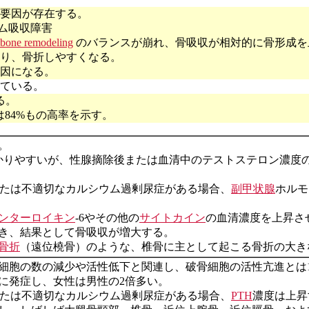
要因が存在する。
ム吸収障害
bone remodeling
のバランスが崩れ、骨吸収が相対的に骨形成を
り、骨折しやすくなる。
因になる。
れている。
る。
では84%もの高率を示す。
。
かりやすいが、性腺摘除後または血清中のテストステロン濃度
または不適切なカルシウム過剰尿症がある場合、
副甲状腺
ホルモ
ンターロイキン
-6やその他の
サイトカイン
の血清濃度を上昇さ
き、結果として骨吸収が増大する。
骨折
（遠位橈骨）のような、椎骨に主として起こる骨折の大き
細胞の数の減少や活性低下と関連し、破骨細胞の活性亢進とは
者に発症し、女性は男性の2倍多い。
または不適切なカルシウム過剰尿症がある場合、
PTH
濃度は上昇