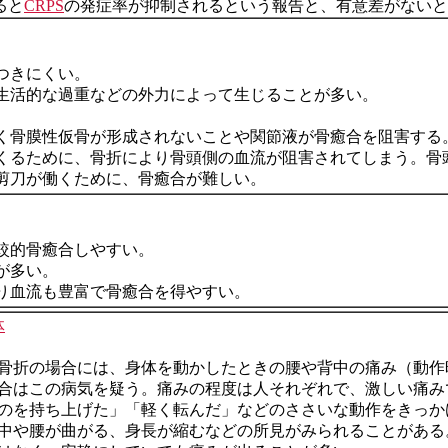
ると
CRPS
の発症率が抑制されるという報告と、有意差がないと
つきにくい。
生活的な過重などの外力によって生じることが多い。
く骨膜性仮骨が形成されないことや関節液が骨癒合を阻害する
くるために、骨折により骨頭側の血流が阻害されてしまう。骨
剪刀が働くために、骨癒合が難しい。
較的骨癒合しやすい。
が多い。
り血流も豊富で骨癒合を得やすい。
体
骨折の場合には、身体を動かしたときの腰や背中の痛み（動作
合はこの病気を疑う。痛みの程度は人それぞれで、激しい痛み
のを持ち上げた」「軽く転んだ」などのささいな動作をきっか
中や腰が曲がる、身長が縮むなどの所見がみられることがある