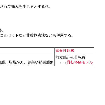
されて痛みを生じるとする説。
要。
コルセットなど非薬物療法なども併用する。
造骨性転移
前立腺がん骨転移
肉腫、脂肪がん、卵巣や精巣腫瘍
←→
骨転移痛モデル