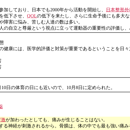
参加しており、日本でも2000年から活動を開始し、
日本整形外
を低下させ、
QOL
の低下を来たし、さらに生命予後にも多大な
や障害に悩み、苦しむ人達の数は多い。
人の自立と尊厳という視点に立って運動器の重要性の評価し、
態
の健康には、医学的評価と対策が重要であるということを日々
害
害
10日の体育の日にも近いので、10月8日に定められた。
薬
害激
が加わったとしても、痛みが生じることはない。
する神経が刺激されるから。骨膜は、体の中でも最も強い痛み