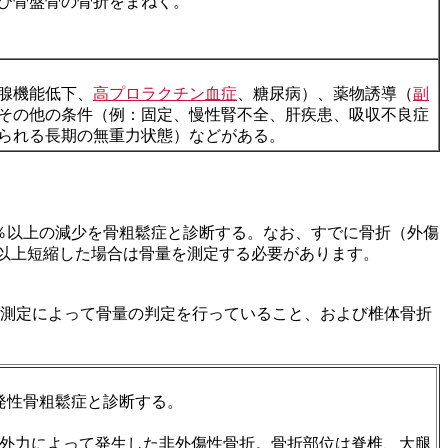
び骨盤骨の骨折をまねく。
腺機能低下、
高プロラクチン血症
、糖尿病）、薬物誘導（
副
その他の条件（例：固定、慢性腎不全、肝疾患、吸収不良症
られる長期の無重力状態）などがある。
、30％以上の減少を骨粗鬆症と診断する。なお、すでに骨折（外傷
m 以上短縮した場合は骨量を測定する必要があります。
測定によって骨量の判定を行っていること、および椎体骨折
発性骨粗鬆症と診断する。
な外力によって発生した非外傷性骨折。骨折部位は脊椎、大腿