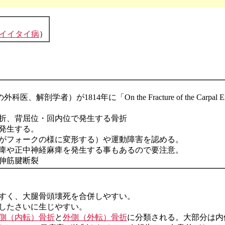
イイタイ病
）
科医、解剖学者）が1814年に「On the Fracture of the Carpal Ext
折、背屈位・回内位で発生する骨折
発生する。
がフォークの様に変形する）や運動障害を認める。
痺や正中神経麻痺を発生する事もあるので要注意。
伸筋腱断裂
すく、大腿骨頭壊死を合併しやすい。
したさいに生じやすい。
側（内転）骨折
と
外側（外転）骨折
に分類される。大部分は内