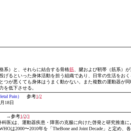
格系）と、それらに結合する骨格
筋
、腱および靭帯（筋系）が
投げるといった身体活動を担う組織であり、日常の生活をおく
とつが悪くても身体はうまく動かない。また複数の運動器が同
力を低下させる。
tal Pain）
参考
1
/
2
0月18日
』
→参考
1
/
2
/
3
整形外科医)は、運動器疾患・障害の克服に向けた啓発と研究推進
は2000〜2010年を「TheBone and Joint Decad