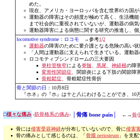
めた。
現在、アメリカ・ヨーロッパを含む世界85カ国が
運動器の障害はその頻度が極めて高く、生活機能
まで社会的に重視されていないが、運動器の病気
運動器障害による病態に関する研究の推進し、個
locomotive syndrome：ロコモ
→参考
1
/
2
運動器
の障害のために要介護となる危険の高い状
「人間は運動器に支えられて生きている。運動器
ロコモティブシンドロームの三大要因
脊柱管狭窄
による
脊髄
、
馬尾
、
神経根
の障
変形性関節症
、関節炎による下肢の関節障
骨粗鬆症
、骨粗鬆症性骨折
骨と関節の日
：10月8日
『ホネ』の『ホ』は十と八にわけることができ、10月
□
様々な痛み
-
筋骨格系の痛み
-
│骨痛 bone pain│
←→
骨
/
骨には
侵害受容神経
が分布していないので、骨に
侵害
骨の痛みとして感じるのは、「
骨膜 periosteum
」を支配