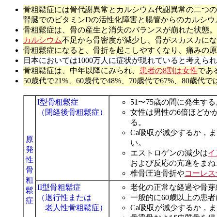
骨粗鬆症には骨代謝異常とカルシウム代謝異常の二つの
腎臓でのビタミンDの活性化障害と腸管からのカルシウ
骨粗鬆症は、骨の産生と消失のバランスが崩れた状態。
カルシウム
不足から骨密度が減少し、骨がスカスカにな
骨粗鬆症になると、骨折を起こしやすくなり、痛みの原
日本においては1000万人に症状が現れていると考えら
骨粗鬆症は、中年以降にみられ、
患者の8割は女性
であ
50歳代で21%、60歳代で48%、70歳代で67%、80歳代
I型骨粗鬆症
51〜75歳の間に発生する
（閉経後骨粗鬆症）
女性は男性の6倍ほどか
る。
Ca吸収が減少するか，
原
い。
発
エストロゲンの減少は
イ
性
および反応の亢進をまね
骨
椎骨圧迫骨折や
コーレス
粗
II型骨粗鬆症
老化の正常な経過や骨芽
鬆
（退行性または
一般的に60歳以上の患
症
老人性骨粗鬆症）
Ca吸収が減少するか，