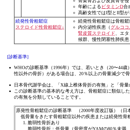
骨梁骨および皮質骨を侵
年齢による
ビタミンD
合
高齢女性ではI型とII型
続発性骨粗鬆症
続発性骨粗鬆症は骨粗鬆症
ステロイド性骨粗鬆症↓
内分泌性疾患（
グルココ
腎皮質ステロイド
、エタ
候群、慢性閉塞性肺疾患
[診断基準]
WHOの診断基準（1996年）では、若いとき（20〜4
性以外の骨折）がある場合は、20％以上の骨量減少で骨
日本骨代謝学会は、「X線上椎体骨折の有無」と「骨量
この診断基準の基本的な考え方は、骨粗鬆症に類似した
の有無を分類していることです。
原発性骨粗鬆症の診断基準 （2000年度改訂版）（日
低骨量をきたす骨粗鬆症以外の疾患または続発性骨粗
脆弱性骨折あり
脆弱性骨折：低骨量（骨密度がYAMの80％未