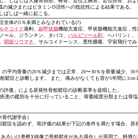
し、しばしば大腿骨頸部、椎骨、近位上腕骨、近位脛骨、およ
成の減少またはビタミンD活性への抵抗性による結果である。
がしばしば一緒に起こる。
全体の5％未満とみなされている(?)
ルチコイド
過剰、
副甲状腺
機能亢進症、甲状腺機能亢進症，性
ノール、ジランチン、タバコ、
バルビツール剤
、ヘパリン）、
、
関節リウマチ
、サルコイドーシス、悪性腫瘍、宇宙飛行でみ
4歳）の平均骨量の20％減少までは正常、20〜30％を骨量減少
粗鬆症と診断します。 また、痛みがなくても背が1年間に1c
の評価」による原発性骨粗鬆症の診断基準を提唱した。
疾患の鑑別を十分に行っていること、骨萎縮度分類または骨塩
本骨代謝学会）
鬆症を認めず、骨評価の結果が下記の条件を満たす場合、原
満、あるいは脊椎X線像で骨粗鬆化がある場合）が原因で、軽微