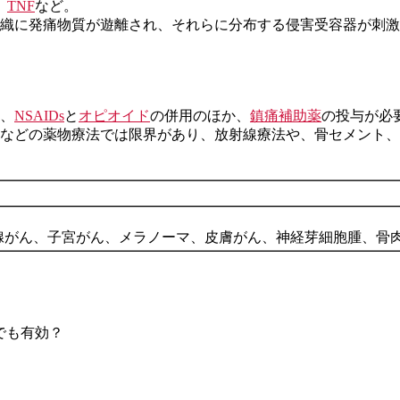
、
TNF
など。
織に発痛物質が遊離され、それらに分布する侵害受容器が刺激
、
NSAIDs
と
オピオイド
の併用のほか、
鎮痛補助薬
の投与が必
などの薬物療法では限界があり、放射線療法や、骨セメント、
腺がん、子宮がん、メラノーマ、皮膚がん、神経芽細胞腫、骨
んでも有効？