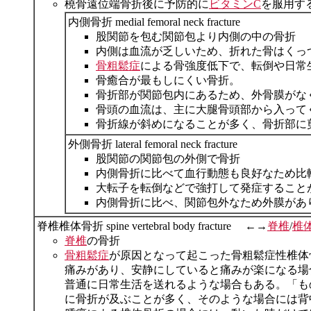
橈骨遠位端骨折後に予防的に
ビタミンC
を服用す
内側骨折 medial femoral neck fracture
股関節を包む関節包より内側の中の骨折
内側は血流が乏しいため、折れた骨はくっ
骨粗鬆症
による骨強度低下で、転倒や日常
骨癒合が最もしにくい骨折。
骨折部が関節包内にあるため、外骨膜がな
骨頭の血流は、主に大腿骨頭部から入って
骨折線が斜めになることが多く、骨折部に
外側骨折 lateral femoral neck fracture
股関節の関節包の外側で骨折
内側骨折に比べて血行動態も良好なため比
大転子を転倒などで強打して発症すること
内側骨折に比べ、関節包外なため外膜があ
脊椎椎体骨折 spine vertebral body fracture ←→
脊椎
/
椎
脊椎
の骨折
骨粗鬆症
が原因となって起こった骨粗鬆症性椎体
痛みがあり、安静にしていると痛みが楽になる場
普通に日常生活を送れるような場合もある。「も
に骨折が及ぶことが多く、そのような場合には背