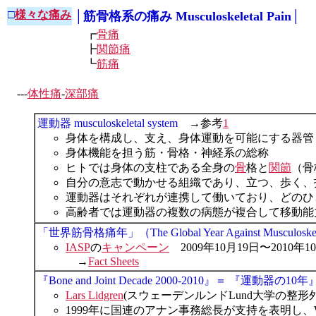
□
様々な痛み
│筋骨格系の痛み Musculoskeletal Pain│
┏
骨痛
┣
関節痛
┗
筋痛
---
体性痛
-
深部痛
運動器 musculoskeletal system
→参考
1
身体を構成し、支え、身体運動を可能にする器管
身体機能を担う筋・骨格・神経系の総称
ヒトでは身体の支柱である全身の
骨
格と
関節
（骨
自分の意志で動かせる組織であり、立つ、歩く、
運動器はそれぞれが連携して働いており、どのひ
高齢者では運動器の複数の病態が複合して移動能
「世界筋骨格痛年」（The Global Year Against Musculoskele
IASP
の
キャンペーン
2009年10月19日〜2010年1
→
Fact Sheets
『Bone and Joint Decade 2000-2010』＝ 『運動器の10年
Lars Lidgren
(スウェーデンルンドLund大学の
1999年に国連のアナン事務総長が支持を表明し、WHO