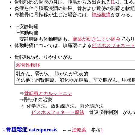
骨転移部の骨膜の炎症。腫瘍から放出される
IL
-1、IL-6
炎症を伴う腫瘍浸潤の結果、骨および近傍の関節と軟組
脊椎骨に骨転移が生じた場合には、
神経根痛
が加わる。
┏安静時痛
┗体動時痛
安静時痛も体動時痛も、
麻薬が効きにくい痛み
であり
体動時痛については、鎮痛薬による
ビスホスフォネート
骨転移の起こりやすいがん
溶骨性転移
乳がん、腎がん、肺がんが代表的
その他：副腎腫瘍、消化器系腫瘍、前立腺がん、甲状
⇒
骨転移とカルシトニン
⇒骨転移の治療
化学療法、放射線療法、内分泌療法
ビスホスフォネート療法
---骨吸収抑制剤 が
○骨粗鬆症 osteoporosis
←→
治療薬
参考
1