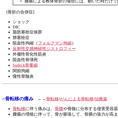
腫瘍による椎体骨折の場合には、動いた時だけで
[骨折の合併症]
ショック
DIC
脂肪塞栓症候群
肺塞栓症
阻血性拘縮（
フォルクマン拘縮
）
反射性交感神経性ジストロフィー
外傷性骨化性筋炎
阻血性骨壊死
Sudeck骨萎縮
関節拘縮
慢性骨髄炎
○骨転移の痛み
←→
骨転移
/
がんによる骨転移
/
治療薬
骨転移
に伴う痛みは、
骨膜
や骨髄に分布する侵害受容器
腫瘍の増殖に伴って、骨が膨張して、骨膜の張力が高ま