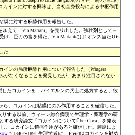
ranz Joseph to circle the globe)の世界一周の旅に同
欧米でのコカインに対する興味は、当初全身投与による中枢作用
インの舌粘膜に対する麻酔作用を報告した。
えて「Vin Mariani」を売り出した。強壮剤としてヨ
の富を得た。Vin Marianiには1オンス当たり6
告した。
ンの局所麻酔作用について報告した（Pflugers
針を刺した痛みがなくなることを発見したが、あまり注目されなか
精製したコカインを、バイエルンの兵士に処方すると、彼
から、コカインは粘膜にのみ作用することを確信した。
の弟子入りする以前、ウィーン総合病院で生理学・薬理学の研
研究論文「コカインについてÜber Coca」を発表
て実験し、コカインに鎮痛作用があると確信した。腫瘍によ
rxow
*
(1846〜1891 生理学者)に、Freudはコカインを勧め