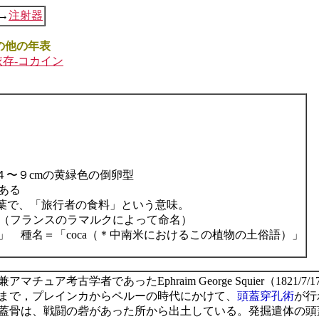
→
注射器
の他の年表
依存-コカイン
４〜９cmの黄緑色の倒卵型
ある
言葉で、「旅行者の食料」という意味。
)（フランスのラマルクによって命名）
木材）」 種名＝「coca（＊中南米におけるこの植物の土俗語）」
ア考古学者であったEphraim George Squier（1821/7
半まで，プレインカからペルーの時代にかけて、
頭蓋穿孔術
が行
蓋骨は、戦闘の砦があった所から出土している。発掘遣体の頭