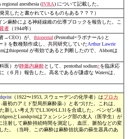
onal anesthesia (
IVRA
) について記載した。
学者）が発見したと書かれているものもある？？？）
コカイン麻酔による神経線維の伝導ブロックを報告した。こ
賞者
（1944年）
社の化学者→CEO）が、
thiopental
(Pentothal=ラボナール) と
ビツレートを数種類作成し、共同研究していた
Arthur Lawrie
はthiopental が有効であると判断したので、Abbottは
cの内科医）が
静脈内麻酔
として、pentothal sodium
↑
を臨床応
先に（６月）報告した。高名であるが謙虚な Watersは、
dqvist
（1922〜1953, スウェーデンの化学者）は
プロカ
ine® -最初のアミド型局所麻酔薬-）と名づけた。これは、
った新しい考え方でLL30やLL31を合成した。ベンゼン核
enとLundqvistはフェンシング部の友人（医学生）が
経に注射して麻酔持続時間を測定し、血圧、脈拍などの変
した。（当時、この麻酔は麻酔拮抗薬の蘇生器具のあ