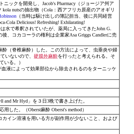
開発し、Jacob's Pharmacy（ジョージア州ア
ola nutsの抽出物（Cola：西アフリカ原産のアオギリ
Robinson
（当時は駆け出しの簿記担当、後に共同経営
! Refreshing! Exhilarating!
までは水で希釈されていたが、薬局に入ってきたJohn G.
ーラの権利は企業家Asa Griggs Candlerに売
身を麻酔（脊椎麻酔）した。この方法によって、虫垂炎や婦
れていないので、
硬膜外麻酔
を行ったと考えられる。そ
残っている。）
カインが血液によって効果部位から除去されるのをターニッケ
 and Mr Hyd」を３日3晩で書き上げた。
た。（Oberst麻酔 Oberst's method）
鮮なコカイン溶液を用いる方が副作用が少ないこと、および