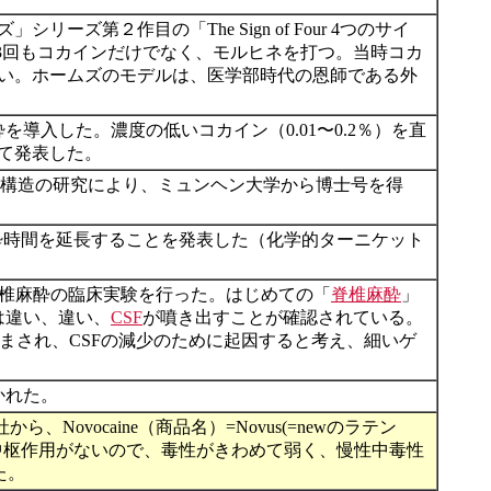
ムズ」シリーズ第２作目の「The Sign of Four 4つのサイ
3回もコカインだけでなく、モルヒネを打つ。当時コカ
い。ホームズのモデルは、医学部時代の恩師である外
を導入した。濃度の低いコカイン（0.01〜0.2％）を直
て発表した。
構造の研究により、ミュンヘン大学から博士号を得
、麻酔時間を延長することを発表した（化学的ターニケット
、腰椎麻酔の臨床実験を行った。はじめての「
脊椎麻酔
」
とは違い、違い、
CSF
が噴き出すことが確認されている。
まされ、CSFの減少のために起因すると考え、細いゲ
かれた。
社から、Novocaine（商品名）=Novus(=newのラテン
ような中枢作用がないので、毒性がきわめて弱く、慢性中毒性
た。