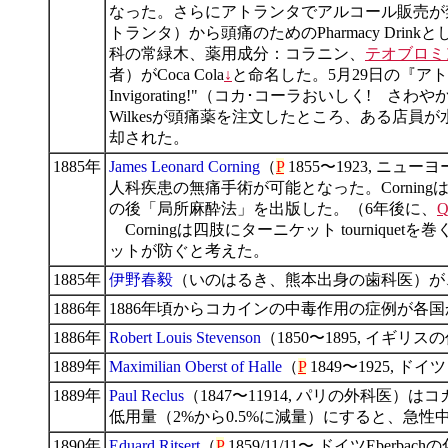
なった。さらにアトランタでアルコール販売が禁止さ
トランタ）から頭痛のためのPharmacy Drin
科の常緑木、薬用成分：コラニン、
テオブロミ
者）がCoca Cola
↓
と命名した。5月29日の『アトランタ・ジ
Invigorating!"（コカ･コーラおいしく!
Wilkesが頭痛薬を注文したところ、ある店員が水
却された。
1885年
James Leonard Corning
（
P
1855〜1923, 
人科疾患の無痛手術が可能となった。Corning
の後「局所麻酔法」を出版した。（6年後に、
Q
Corningは四肢にターニケット tourn
ットが防ぐと考えた。
1885年
伊野春毅
（いのはるき、熊本出身の歯科医）が
1886年
1886年頃からコカインの中毒作用の症例が各
1886年
Robert Louis Stevenson
（1850〜1895, イギリ
1889年
Maximilian Oberst of Halle
（
P
1849〜1925,
1889年
Paul Reclus
（1847〜11914, パリの外
低用量（2%から0.5%に減量）にすると、急
1890年
Eduard Ritsert
（
P
1859/11/11〜 ドイツEberba