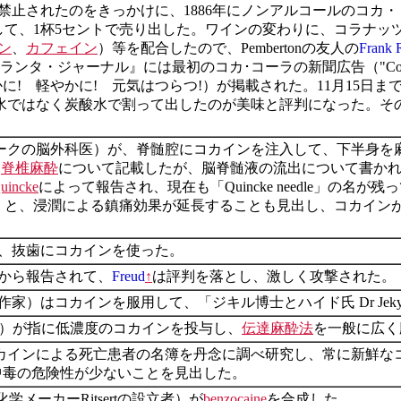
れたのをきっかけに、1886年にノンアルコールのコカ・トニックを
kとして、1杯5セントで売り出した。ワインの変わりに、コラナッツ k
ン
、
カフェイン
）等を配合したので、Pembertonの友人の
Frank 
ャーナル』には最初のコカ･コーラの新聞広告（"Coca-Cola Delicious
 さわやかに! 軽やかに! 元気はつらつ!）が掲載された。11月15日
ではなく炭酸水で割って出したのが美味と評判になった。その後、コカコ
ニューヨークの脳外科医）が、脊髄腔にコカインを注入して、下半
は
脊椎麻酔
について記載したが、脳脊髄液の流出について書か
uincke
によって報告され、現在も「Quincke needle」の名が
iquetを巻くと、浸潤による鎮痛効果が延長することも見出し、コ
、抜歯にコカインを使った。
国から報告されて、
Freud
↑
は評判を落とし、激しく攻撃された。
スの作家）はコカインを服用して、「ジキル博士とハイド氏 Dr Jekyll
 ドイツ）が指に低濃度のコカインを投与し、
伝達麻酔法
を一般に広く応用し
科医）はコカインによる死亡患者の名簿を丹念に調べ研究し、常に新
性中毒の危険性が少ないことを見出した。
chの化学メーカーRitsertの設立者）が
benzocaine
を合成した。