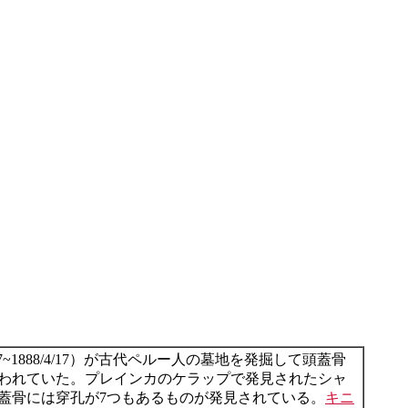
/17~1888/4/17）が古代ペルー人の墓地を発掘して頭蓋骨
われていた。プレインカのケラップで発見されたシャ
蓋骨には穿孔が7つもあるものが発見されている。
キニ