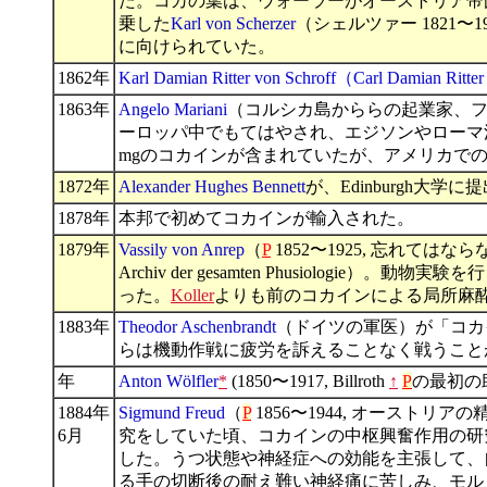
た。コカの葉は、ウォーラーがオーストリア帝国のフリーゲート艦ノヴァラ
乗した
Karl von Scherzer
（シェルツァー 1821
に向けられていた。
1862年
Karl Damian Ritter von Schroff（Carl Damian Ritte
1863年
Angelo Mariani
（コルシカ島かららの起業家、フラン
ーロッパ中でもてはやされ、エジソンやローマ法王
mgのコカインが含まれていたが、アメリカで
1872年
Alexander Hughes Bennett
が、Edinburgh
1878年
本邦で初めてコカインが輸入された。
1879年
Vassily von Anrep
（
P
1852〜1925, 忘れてはなら
Archiv der gesamten Phusio
った。
Koller
よりも前のコカインによる局所麻
1883年
Theodor Aschenbrandt
（ドイツの軍医）が「コカ
らは機動作戦に疲労を訴えることなく戦うこと
年
Anton Wölfler
*
(1850〜1917, Billroth
↑
P
の最初の
1884年
Sigmund Freud
（
P
1856〜1944, オーストリ
6月
究をしていた頃、コカインの中枢興奮作用の研究
した。うつ状態や神経症への効能を主張して、自分
る手の切断後の耐え難い神経痛に苦しみ、モル