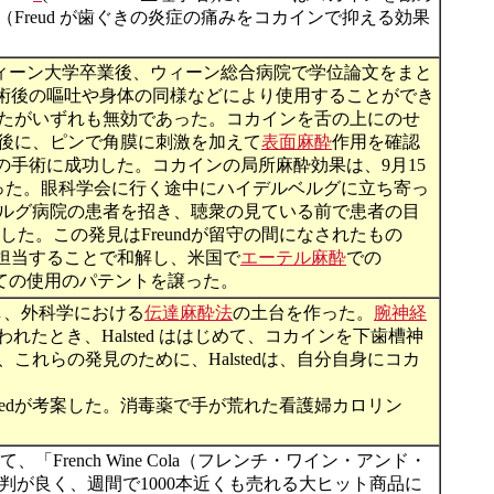
 （Freud が歯ぐきの炎症の痛みをコカインで抑える効果
は、ウィーン大学卒業後、ウィーン総合病院で学位論文をまと
術後の嘔吐や身体の同様などにより使用することができ
たがいずれも無効であった。コカインを舌の上にのせ
後に、ピンで角膜に刺激を加えて
表面麻酔
作用を確認
の手術に成功した。コカインの局所麻酔効果は、9月15
かった。眼科学会に行く途中にハイデルベルグに立ち寄っ
イデルベルグ病院の患者を招き、聴衆の見ている前で患者の目
した。この発見はFreundが留守の間になされたもの
酔を担当することで和解し、米国で
エーテル麻酔
での
としての使用のパテントを譲った。
し、外科学における
伝達麻酔法
の土台を作った。
腕神経
そわれたとき、Halsted ははじめて、コカインを下歯槽神
れらの発見のために、Halstedは、自分自身にコカ
stedが考案した。消毒薬で手が荒れた看護婦カロリン
、「French Wine Cola（フレンチ・ワイン・アンド・
Marianiよりも評判が良く、週間で1000本近くも売れる大ヒット商品に