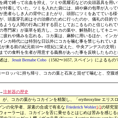
を縄で縛って出血を抑え、ツミや黒耀石などの尖頭器具を用い
が付着していた。ツミを入れた袋には、綿や麻の包帯が入ってい
が患者らしき人の背中にまたがり、頭部にツミをあてている様
が、頭蓋穿孔術はその治療のために行ったのか、儀礼の目的で
るような人間の行為に対する罰としておこるものと信じられて
の専門家）が薬草を処方し、コカの葉や、解熱剤としてキニー
に疲れや痛みを忘れる。コカ葉は、麻酔に用いるほか、インカ
インカ時代には特別な日以外にコカを噛む事を禁じられていま
民が来る前の紀元前10〜 8世紀に栄えた、中央アンデスの文明
までの食料を生者が用意する義務があった事を反映したものと
述は、
Jesuit Bernabe Cobo
（1582〜1657, スペイン）によ
ヨーロッパに持ち帰り、コカの葉と石灰と混ぜて噛むと、空腹
→
注射器の歴史
化学者）が、コカの葉からコカインを精製し、「erythroxylin
ッチンゲンの化学者、尿素の合成で有名な
Friederich Wohler
1
/
2
の研究
得した。ウォーラーは、コカインを舌に乗せるとはじめは苦みを感