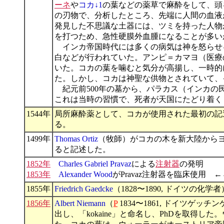
ーネ
や
コカ↓1
の葉などの薬草で麻酔をして、頭
の刃物で、分析したところ、先端に人間の血液
発見した不思議な土器には、ツミを持った人物
を打つため、急性硬膜外血腫になることが多い
インカ帝国時代には多くの病気は神を怒らせ
白などが行われていた。アンピ＝カマヨ（医療
いた。コカの葉を噛むと気分が高揚し、一時的
た。しかし、コカは神聖な供物とされていて、
紀元前500年の墓から、パラカス（インカの
これは当時の習慣で、死者が天国にたどり着く
1544年
局所麻酔薬として、コカが使用された最初の記
る。
1499年
Thomas Ortiz
（牧師）がコカの木を新大陸から
ると記述した。
1852年
Charles Gabriel Pravaz
による
注射器
の発明
1853年
Alexander Wood
がPravaz注射器を臨床使用 ←
1855年
Friedrich Gaedcke
（1828〜1890, ドイツの
1856年
Albert Niemann
（
P
1834〜1861, ドイツゲ
出し、「kokaine」と命名し、PhDを取