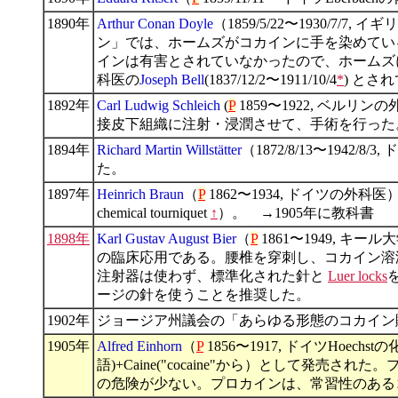
1890年
Arthur Conan Doyle
（1859/5/22〜1930/7/
ン」では、ホームズがコカインに手を染めてい
インは有害とされていなかったので、ホームズ
科医の
Joseph Bell
(1837/12/2〜1911/10/4
*
) とさ
1892年
Carl Ludwig Schleich
(
P
1859〜1922, ベル
接皮下組織に注射・浸潤させて、手術を行った
1894年
Richard Martin Willstätter
（1872/8/13〜1942/8
た。
1897年
Heinrich Braun
（
P
1862〜1934, ドイツ
chemical tourniquet
↑
）。 →1905年に教科書
1898年
Karl Gustav August Bier
（
P
1861〜1949,
の臨床応用である。腰椎を穿刺し、コカイン溶
注射器は使わず、標準化された針と
Luer locks
ージの針を使うことを推奨した。
1902年
ジョージア州議会の「あらゆる形態のコカイン
1905年
Alfred Einhorn
（
P
1856〜1917, ドイツHoechs
語)+Caine("cocaine"から）とし
の危険が少ない。プロカインは、常習性のある