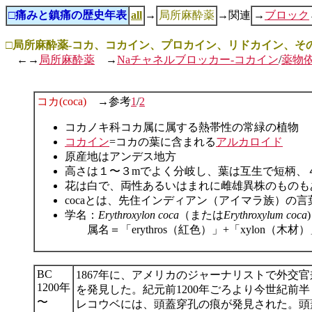
□痛みと鎮痛の歴史年表
all
→
局所麻酔薬
→関連
→
ブロック
□局所麻酔薬-コカ、コカイン、プロカイン、リドカイン、そ
←→
局所麻酔薬
→
Naチャネルブロッカー-コカイン
/
薬物
コカ(coca)
→参考
1
/
2
コカノキ科コカ属に属する熱帯性の常緑の植物
コカイン
=コカの葉に含まれる
アルカロイド
原産地はアンデス地方
高さは１〜３mでよく分岐し、葉は互生で短柄、
花は白で、両性あるいはまれに雌雄異株のものも
cocaとは、先住インディアン（アイマラ族）の
学名：
Erythroxylon coca
（または
Erythroxylum coca
属名＝「erythros（紅色）」+「xylon（
BC
1867年に、アメリカのジャーナリストで外交官兼アマチュ
1200年
を発見した。紀元前1200年ごろより今世紀前
〜
レコウベには、頭蓋穿孔の痕が発見された。頭