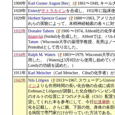
1908年
Karl Gustav August Bier
↑
（
P
1861〜1949, キ
1928年
Eisler
が
テトラカイン
を合成し、1932年に臨床
1929年
Herbert Spencer Gasser
（
P
1888〜1963, アメ
れらの実験によって、末梢神経軸索の各々に対
1932年
Donalee Tabern
（
P
1900 〜1974, Abbott社の化
thiamylal
(Surital)を合成した。Abbot
Tatum
（Wisconsin大学の薬理学教授、長男は
Pentothalとして売り出した。
1934年
Ralph M. Waters
（
P
1883〜1979, Wisconsi
用した。（Watersは3月8日から使用し始めてい
Lundyの功績を認めた。）
1911年
Karl Meischer
（Carl Meischer、Cibaの化学者）が
1942年
Nils Löfgren
（
P
1913〜1967, スウェーデンUniversit
イン
よりも作用時間の長い化合物の合成に成功し
ErdtmanとLöfgrenが調製した化合物のベ
のオルトの位置に２つのメチル基（Ch3）配置する
貸してくれた本を参考にして、今日
伝達麻酔
（
化を記載し、さらに腕、下肢の他、身体の各部
る病院で専門家だけが行っていた方法である。