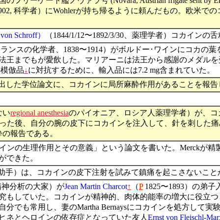
号 (Novara, Austrian frigate sent by Emperor F
〜1902, 科学者）にWohlerが持ち帰るように頼んだもの。
r von Schroff）
（1844/1/12〜1892/3/30、薬理学者）コカ
スの化学者、1838〜1914）がボルドー･ワインにコカの葉を加
までもが愛飲した。マリアーニは法王から感謝のメダルを受け、巨万
の模倣品
↓
に対抗するために、輸入品には7.2 mg含まれていた。
大学に提出した学位論文に、コカインに局所麻酔作用があることを報
ない
regional anesthesia
のパイオニア、ロシア人薬理学者）が、コカイ
logie）。動物実験を行った後、自分の腕の皮下にコカインを注入して、
酔の報告である。
インの生理作用とその意義」という論文を書いた。Merckが
ができた。
助手）は、コカインの皮下注射を試みて鎮痛を起こさないこと
アの精神分析の大家）が
Jean Martin Charcot
↑
（
P
1825〜1893）
もしていた。コカインが精神的、肉体的能率の増大に役立つとする
でも常用し、妻のMartha Bernaysにコカインを処方し
ヒネとヘロインの依存症となっていた友人
Ernst von Fleischl-Ma