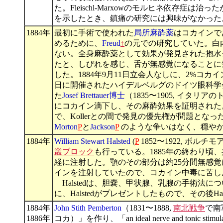
た。Fleischl-Marxowのモルヒネ依存
を示したとき、鎮痛の研究には興味がなかった
1884年
最初に手術で使われた
局所麻酔薬
はコカインで
めるために、
Freud
↑
の元での研究していた。白
ない。全身麻酔薬として効果が発見された抱水
たと、しびれを感じ、舌が無感覚になることに
した。1884年9月11日立会人なしに、2%
日に開催されたハイデルベルグのドイツ眼科学会
た
Josef Brettauer博士
（1835〜1905, イタ
にコカイン滴下し、その麻酔効果を証明された。Ko
で、Kollerとの間で発見の優先権が問題となっ
Morton
P
と
Jackson
P
のような争いはなく、穏やかな
1884年
William Stewart Halsted
(
P
1852〜1922, ボル
叢ブロック
も行っている。1885年の終わり頃
経に注射した。顎のその部分は約25分間無感覚
インを注射していたので、コカイン中毒に苦し
Halstedは、胆嚢、甲状腺、乳腺の手術法に
に、Halstedがプレゼントしたもので、その後H
1884年
John Stith Pemberton
（1831〜1888,
南北戦争
で南
1886年
コカ）」を作り、「an ideal nerve and toni