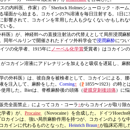
7, イギリスの内科医、作家）の「Sherlock Holmesシューロック・ホー
る場面から始まる。コカインの7%溶液を毎日注射する。1日に
に影響されて、コカインを常用した人も少なくないかもしれな
れている。
リンの外科医）が、神経幹への直接注射法の代替えとして局所浸潤麻酔
。同年ベルリンで開催されたドイツ外科学会で
浸潤麻酔
につい
/3, ドイツの化学者、1915年に
ノーベル化学賞
受賞者）はコカインの
の外科医）がコカイン溶液にアドレナリンを加えると吸収を遅延し
 キール大学の外科医）は、彼自身を被検者として、コカインによる
液を注入して、麻酔をした。
Corning
↑
（
P
1855〜1923）の時
を使用した。Bierは、脊椎麻酔後の頭痛（
硬膜穿刺後頭痛
）に悩
販売全面禁止」によってコカ・コーラ
↑
からコカインが取り除
tの化学者）が、
Procaine
（Novocaine）を合成した。ドイツHoechst
て発売された。プロカインは、強い局所麻酔作用を持つが、コカインの
コカインに代わるものとなった。
Heinrich Braun
↑
が臨床応用し