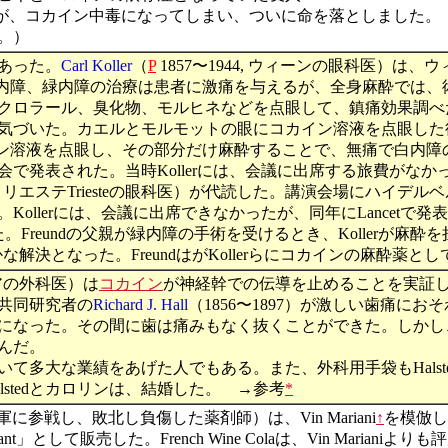
症は治ったが、コカイン中毒になってしまい、ついに命を落としました。
。）
あった。
Carl Koller
（
P
1857〜1944, ウィーンの眼科医）
内障、緑内障の治療は患者に激痛を与えるが、全身麻酔では、
クロラール、臭化物、モルヒネなどを点眼して、鎮痛効果調べ
気づいた。カエルとモルモットの眼にコカイン溶液を点眼した
コカイン溶液を点眼し、その部分だけ麻酔することで、無痛で白内障
で発表された。当時Kollerには、会議に出席する旅費がな
リアのトリエステTriesteの眼科医）が代読した。講演会場にハ
llerには、会議に出席できなかったが、同年にLancetで発表
た。Freundの父親が緑内障の手術を受けるとき、Kollerが麻
解決となった。FreundはがKollerらにコカインの麻酔薬
チモアの外科医）は
コカイン
が神経幹での伝導を止めることを実証
、共同研究者の
Richard J. Hall
（1856〜1897）が激しい歯痛にお
になった。その間に歯は痛みもなく抜くことができた。しかし、こ
んだ。
ついて多大な業績をあげた人でもある。また、外科用手袋もHal
alstedとカロリンは、結婚した。 →参考
*
軍に参戦し、敗北し負傷した薬剤師）は、Vin Mariani
↑
を模倣して
c stimulant」として販売した。French Wine Colaは、Vin 