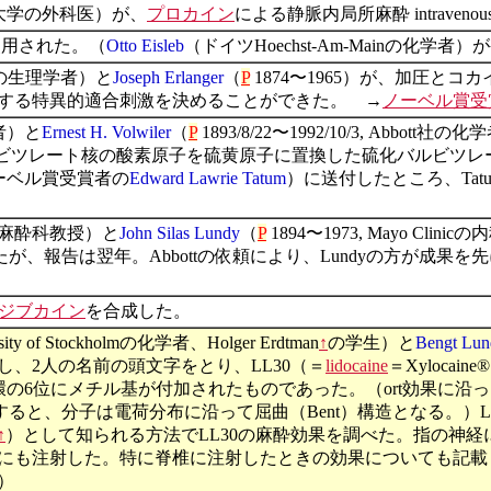
ール大学の外科医）が、
プロカイン
による静脈内局所麻酔 intravenous regi
使用された。（
Otto Eisleb
（ドイツHoechst-Am-Mainの化
リカの生理学者）と
Joseph Erlanger
（
P
1874〜1965）が、加圧と
する特異的適合刺激を決めることができた。 →
ノーベル賞受
学者）と
Ernest H. Volwiler
（
P
1893/8/22〜1992/10/3, Abbott
tでは、バルビツレート核の酸素原子を硫黄原子に置換した硫化バル
ノーベル賞受賞者の
Edward Lawrie Tatum
）に送付したところ、Tatum
n大学の麻酔科教授）と
John Silas Lundy
（
P
1894〜1973, Mayo Clini
たが、報告は翌年。Abbottの依頼により、Lundyの方が成果を
ジブカイン
を合成した。
y of Stockholmの化学者、Holger Erdtman
↑
の学生）と
Bengt Lun
、2人の名前の頭文字をとり、LL30（＝
lidocaine
＝Xyloca
ンゼン環の6位にメチル基が付加されたものであった。（ort効果に沿
と、分子は電荷分布に沿って屈曲（Bent）構造となる。）Löfgr
↑
）として知られる方法でLL30の麻酔効果を調べた。指の神
にも注射した。特に脊椎に注射したときの効果についても記載
）