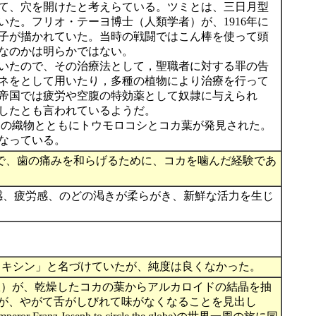
て、穴を開けたと考えらている。ツミとは、三日月型
た。フリオ・テーヨ博士（人類学者）が、1916年に
子が描かれていた。当時の戦闘ではこん棒を使って頭
なのかは明らかではない。
いたので、その治療法として，聖職者に対する罪の告
ネをとして用いたり，多種の植物により治療を行って
帝国では疲労や空腹の特効薬として奴隷に与えられ
したとも言われているようだ。
）の織物とともにトウモロコシとコカ葉が発見された。
なっている。
るもので、歯の痛みを和らげるために、コカを噛んだ経験であ
感、疲労感、のどの渇きが柔らがき、新鮮な活力を生じ
e エリスロキシン」と名づけていたが、純度は良くなかった。
室）が、乾燥したコカの葉からアルカロイドの結晶を抽
じるが、やがて舌がしびれて味がなくなることを見出し