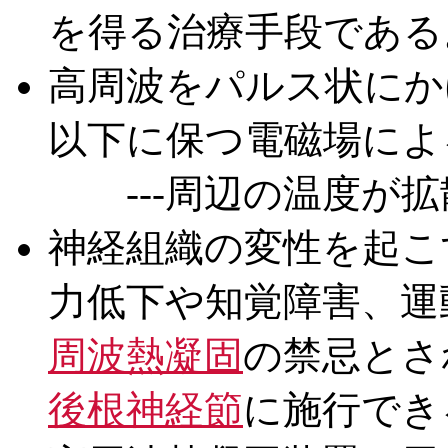
を得る治療手段である
高周波をパルス状にか
以下に保つ電磁場によ
---周辺の温度が拡
神経組織の変性を起こ
力低下や知覚障害、運
周波熱凝固
の禁忌とさ
後根神経節
に施行でき