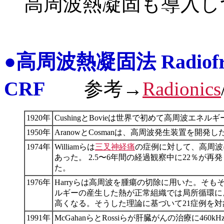
高周波熱凝固も導入し
●高周波熱凝固法 Radiofrequ
CRF
参考→
Radionics
1920年
CushingとBovieは世界で初めて高周波エ
1950年
AranowとCosmanは、高周波発生装置を開発し
1974年
Williamらは
三叉神経痛
の症例に対して、高周波
あった。 2.5〜6年間の経過観察中に22％
た。
1976年
Harryらは高周波を腫瘍の切除に用いた。そ
ルギーの産生した熱が正常組織では局所循環に
高くなる。そうした理論に基づいて21症例を
1991年
McGahanらとRossiらが肝臓がんの治療に4