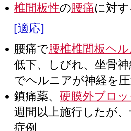
椎間板性
の
腰痛
に対す
[適応]
腰痛で
腰椎椎間板ヘル
低下、しびれ、坐骨神
でヘルニアが神経を圧
鎮痛薬、
硬膜外ブロッ
週間以上施行したが、
症例