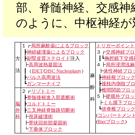
部、脊髄神経、交感神
のように、中枢神経が
１┏
局所麻酔薬によるブロック
トリガーポイント
┣
神経破壊薬によるブロック
３┏
交感神経ブロ
┣
副腎皮質ステロイド
注入
┃┗
胸腔鏡下交感
方
┣
高周波熱凝固法
４┣
局所浸潤浅麻
法
┃（
IDET
/
DISC Nucleoplasty
）
┣
体性神経ブロ
麻
┣
パルス高周波法
┣
神経根ブロッ
┗
ガンマーナイフ
┣
後枝内側枝ブ
酔
┣
椎間関節ブロ
２┏
リゾトミー
５┣
硬膜外ブロッ
┣
脊髄後根進入部遮断術
科
┣
くも膜下ブロ
脳
┣
コルドトミー
┗
傍脊椎ブロッ
外
┣
三叉神経脊髄路切断術
(
コンパートメン
科
┣
視床破壊術
(
Bierブロック
)
┣
帯状回前部凝固術
┗
下垂体ブロック