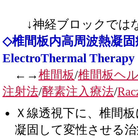
↓神経ブロックでは
◇椎間板内高周波熱凝固療法 I
ElectroThermal Thera
←→
椎間板
/
椎間板ヘ
注射法
/
酵素注入療法
/
Rac
Ｘ線透視下に、椎間板
凝固して変性させる治