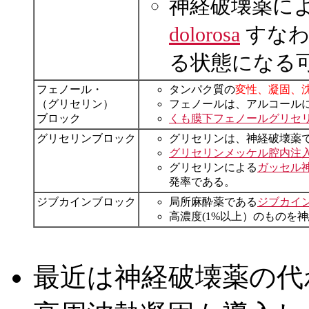
神経破壊薬に
dolorosa
すなわ
る状態になる
フェノール・
タンパク質の
変性、凝固、
（グリセリン）
フェノールは、アルコール
ブロック
くも膜下フェノールグリセ
グリセリンブロック
グリセリンは、神経破壊薬
グリセリンメッケル腔内注
グリセリンによる
ガッセル
発率である。
ジブカインブロック
局所麻酔薬である
ジブカイ
高濃度(1%以上）のものを
最近は神経破壊薬の代