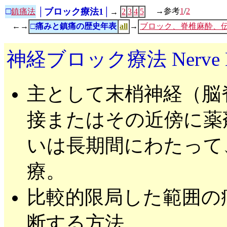
□
│ブロック療法1│
→参考
1
/
2
鎮痛法
2
3
4
5
→
←→
□痛みと鎮痛の歴史年表
all
→
ブロック、脊椎麻酔、
神経ブロック療法 Nerve Blo
主として末梢神経（脳
接またはその近傍に薬
いは長期間にわたって
療。
比較的限局した範囲の
断する方法。