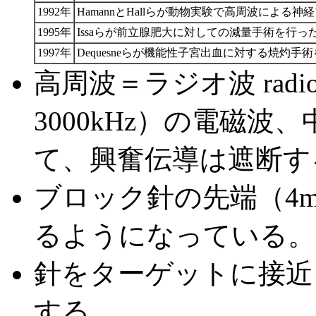
1992年
HamannとHallらが動物実験で高周波による
1995年
Issaらが前立腺肥大に対しての減量手術を行っ
1997年
Dequesneらが機能性子宮出血に対する焼灼手
高周波＝ラジオ波 radiofr
3000kHz）の電磁
て、興奮伝導は遮断す
ブロック針の先端（4
るようになっている。
針をターゲットに接近
する。