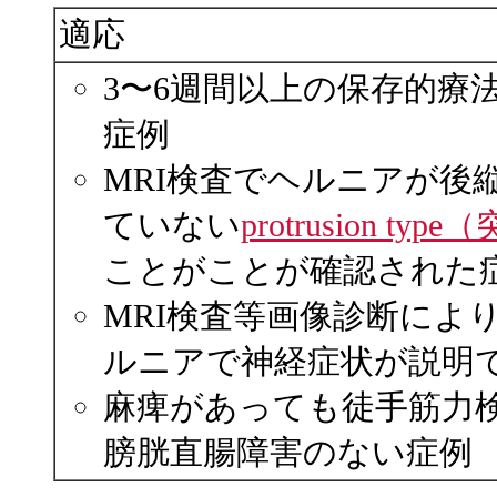
適応
3〜6週間以上の保存的療
症例
MRI検査でヘルニアが後
ていない
protrusion ty
ことがことが確認された
MRI検査等画像診断によ
ルニアで神経症状が説明
麻痺があっても徒手筋力
膀胱直腸障害のない症例