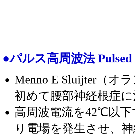
●パルス高周波法 Pulsed ra
Menno E Sluijte
初めて腰部神経根症に
高周波電流を42℃以
り電場を発生させ、神