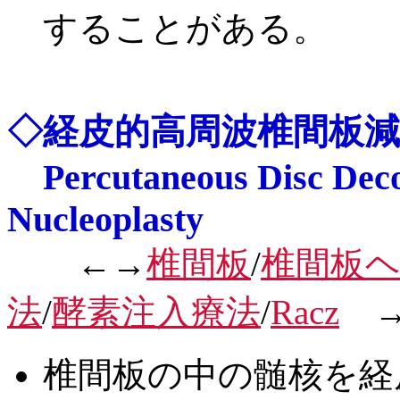
することがある。
◇経皮的高周波椎間板減
Percutaneous Disc Deco
Nucleoplasty
←→
椎間板
/
椎間板
法
/
酵素注入療法
/
Racz
椎間板の中の髄核を経