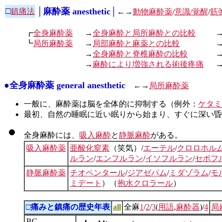
□
│麻酔薬 anesthetic│
鎮痛法
←→
動物麻酔薬
/
意識/覚醒
/
筋
┏
全身麻酔薬
→
全身麻酔と局所麻酔との比較
┗
局所麻酔薬
→
局部麻酔と麻薬との比較
→
全身麻酔と脊椎麻酔の比較
→
麻酔により増強される術後疼痛
●全身麻酔薬 general anesthetic
←→
局所麻酔薬
一般に、麻酔薬は脳を全体的に抑制する（例外：
ケタミ
最初、自然の睡眠に近い眠りから始まり、すぐに深い昏
全身麻酔には、
吸入麻酔
と
静脈麻酔
がある。
吸入麻酔薬
亜酸化窒素
（笑気）/
エーテル
/
クロロホル
ルラン
/
エンフルラン
/
イソフルラン
/
セボフ
静脈麻酔薬
チオペンタール
/
ジアゼパム
/
ミダゾラム
/
モ
ミデート
）（
抱水クロラール
）
□痛みと鎮痛の歴史年表
all
全麻
1
/
2
/
3
(
用語
,
麻酔器
)/
4
局
BC