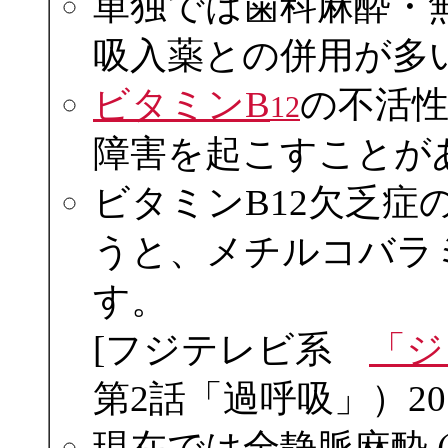
単独では歯科麻酔・
吸入薬との併用が多
ビタミンB
の不活
12
障害を起こすことが
ビタミンB12欠乏症
うと、メチルコバラ
す。
[フジテレビ系
「ジ
第2話「過呼吸」）201
現在では全静脈麻酔 