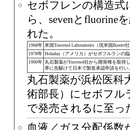
セボフレンの構造式
ら、sevenとfluo
れた。
1968年
米国Travenol Laboratories（現米国
1978年
Holaday（アメリカ）がセボフルラン
1990年
丸石製薬がTravenol社から開発権を
界に先駆けて日本で製造承認申請を行い
丸石製薬が浜松医科
術部長）にセボフル
で発売されるに至っ
血液／ガス分配係数