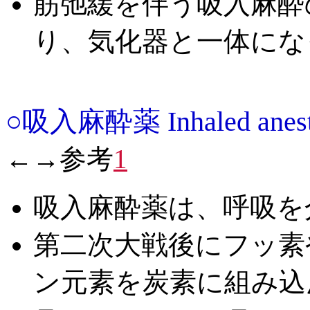
筋弛緩を伴う吸入麻酔
り、気化器と一体にな
○吸入麻酔薬 Inhaled anestheti
←→参考
1
吸入麻酔薬は、呼吸を
第二次大戦後にフッ素
ン元素を炭素に組み込