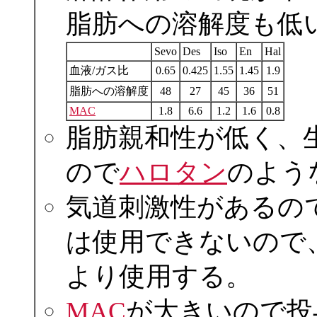
脂肪への溶解度も低
Sevo
Des
Iso
En
Hal
血液/ガス比
0.65
0.425
1.55
1.45
1.9
脂肪への溶解度
48
27
45
36
51
MAC
1.8
6.6
1.2
1.6
0.8
脂肪親和性が低く、
ので
ハロタン
のよう
気道刺激性があるので吸入
は使用できないので
より使用する。
MAC
が大きいので投