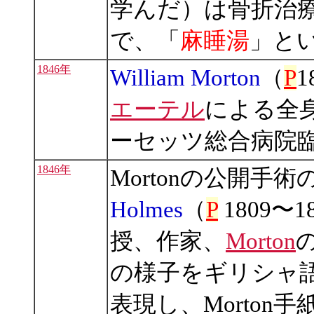
学んだ）は骨折治
で、「
麻睡湯
」と
1846年
William Morton
（
P
1
エーテル
による全
ーセッツ総合病院
1846年
Mortonの公開手
Holmes
（
P
1809〜
授、作家、
Morton
の様子をギリシャ
表現し、Morton