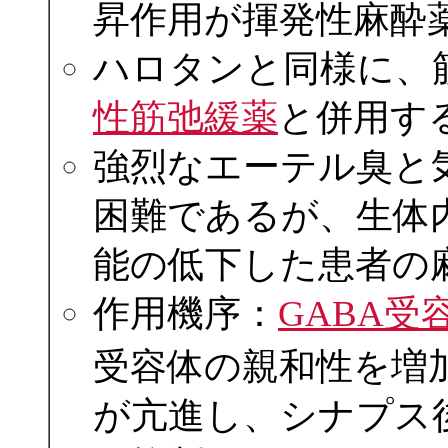
昇作用が揮発性麻酔
ハロタンと同様に、
性筋弛緩薬
と併用す
強烈なエーテル臭と
困難であるが、生体
能の低下した患者の
作用機序：
GABA受
受容体の親和性を増加
が亢進し、シナプス