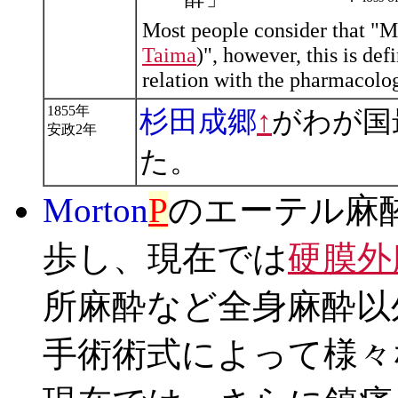
Most people consider that "M
Taima
)", however, this is de
relation with the pharmacolog
1855年
杉田成郷
↑
がわが国
安政2年
た。
Morton
P
のエーテル麻
歩し、現在では
硬膜外
所麻酔など全身麻酔以
手術術式によって様々