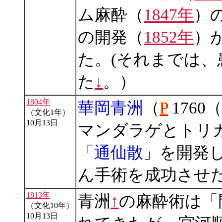
ム麻酔（
1847年
）
の開発（
1852年
）
た。(それまでは
た
↓
。）
1804年
華岡青洲
（
P
1760
（文化1年）
10月13日
マンダラゲとトリ
「
通仙散
」を開発
ん手術を成功させ
1813年
青洲
↑
の麻酔術は「
（文化10年）
10月13日