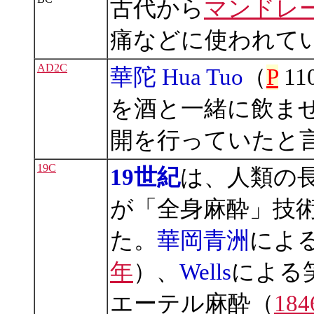
古代から
マンドレー
痛などに使われて
AD2C
華陀 Hua Tuo
（
P
11
を酒と一緒に飲ま
開を行っていたと
19C
19世紀
は、人類の
が「全身麻酔」技
た。
華岡青洲
によ
年
）、
Wells
による
エーテル麻酔（
18