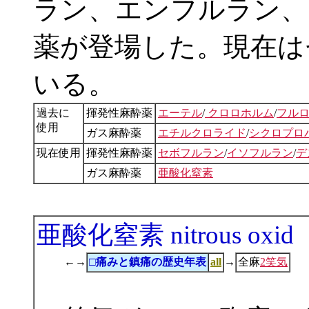
ラン、エンフルラン、
薬が登場した。現在は
いる。
過去に
揮発性麻酔薬
エーテル
/
クロロホルム
/
フル
使用
ガス麻酔薬
エチルクロライド
/
シクロプロ
現在使用
揮発性麻酔薬
セボフルラン
/
イソフルラン
/
デ
ガス麻酔薬
亜酸化窒素
亜酸化窒素 nitrous oxid
←→
□痛みと鎮痛の歴史年表
all
→
全麻
2笑気