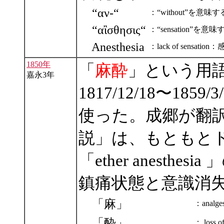
“αν-“
：“without”を
“αἲσθησις“
：“sensation”を
Anesthesia
：lack of sensat
1850年
「
麻酔
」という用
嘉永3年
1817/12/18〜1
使った。成郷が翻
説」は、もともと
「ether anest
鎮痛状態と意識消
「麻」
：analgesi
「酔」
： loss o