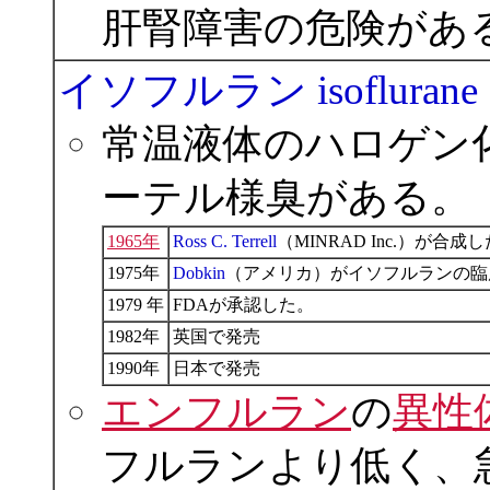
肝腎障害の危険があ
イソフルラン isoflurane
常温液体のハロゲン
ーテル様臭がある。
1965年
Ross C. Terrell
（MINRAD Inc.）が合成
1975年
Dobkin
（アメリカ）がイソフルランの臨
1979 年
FDAが承認した。
1982年
英国で発売
1990年
日本で発売
エンフルラン
の
異性
フルランより低く、