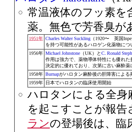
常温液体のフッ素を
薬。無色で芳香臭が
1951年
Charles Walter Suckling
（1920〜 英国Inpe
を持つ可能性があるハロゲン化薬物につ
1956年
Michael Johnstone
（UK）と
C. Ronald Step
作用は強力で、薬物導体特性にも優れた
決定的に優れており、次第に古い麻酔薬
1958年
Burnap
がハロタン麻酔後の肝障害による
1959年
日本でハロタンの臨床使用開始
ハロタンによる全身
を起こすことが報告
ラン
の登場後は、臨