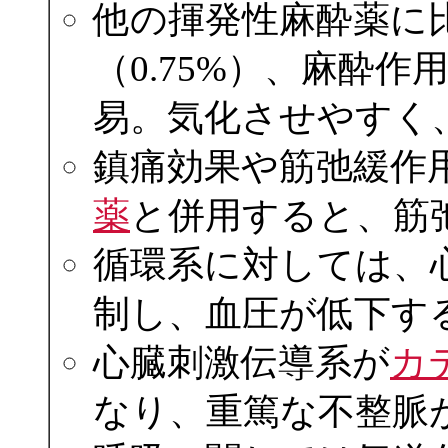
他の揮発性麻酔薬に
（0.75%）、麻酔
易。気化させやすく
鎮痛効果や筋弛緩作
薬
と併用すると、筋
循環系に対しては、
制し、血圧が低下す
心臓刺激伝導系が
カ
なり、重篤な不整脈