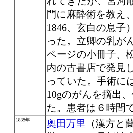
れてきたが、宮河
門に麻酔術を教え
1846、玄白の息
った。立卿の乳が
ページの小冊子、
内の古書店で発見
っていた。手術に
10gのがんを摘出
た。患者は６時間
1835年
奥田万里
（漢方と