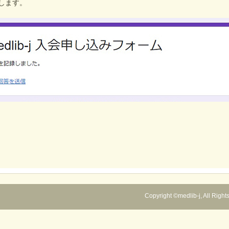
します。
Copyright ©medlib-j, All Righ