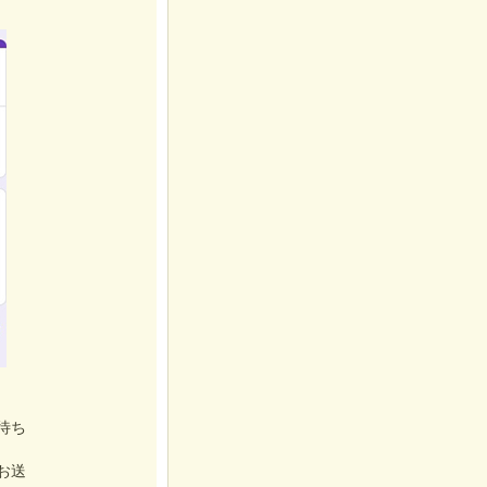
待ち
お送