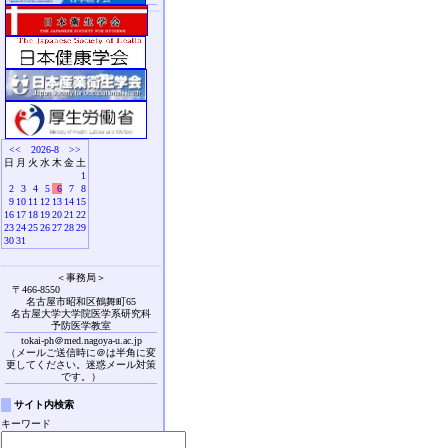
<<
2026-8
>>
日
月
火
水
木
金
土
1
2
3
4
5
6
7
8
9
10
11
12
13
14
15
16
17
18
19
20
21
22
23
24
25
26
27
28
29
30
31
＜事務局＞
〒466-8550
名古屋市昭和区鶴舞町65
名古屋大学大学院医学系研究科
予防医学教室
tokai-ph＠med.nagoya-u.ac.jp
（メールご送信時に＠は半角に変
更してください。迷惑メール対策
です。）
サイト内検索
キーワード