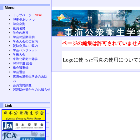
Menu
トップページ
NEW!
理事長あいさつ
学会会則
役員名簿
学会の趣旨
学会の活動目的
学会入会のご案内
ページの編集は許可されていませ
賛助会員のご案内
学会パンフレット
学術大会
Logoに使った写真の使用につい
東海公衆衛生雑誌
2026年度 総会
総会議事録
学会通信
東海公衆衛生学会のあゆ
み
会員意向調査
関連団体等からのお知らせ
Link