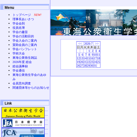
Menu
トップページ
NEW!
理事長あいさつ
学会会則
役員名簿
学会の趣旨
学会の活動目的
学会入会のご案内
<<
2026-7
>>
賛助会員のご案内
日
月
火
水
木
金
土
学会パンフレット
1
2
3
4
学術大会
5
6
7
8
9
10
11
東海公衆衛生雑誌
12
13
14
15
16
17
18
2026年度 総会
19
20
21
22
23
24
25
26
27
28
29
30
31
総会議事録
学会通信
東海公衆衛生学会のあゆ
み
会員意向調査
関連団体等からのお知らせ
Link