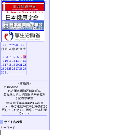
<<
2026-8
>>
日
月
火
水
木
金
土
1
2
3
4
5
6
7
8
9
10
11
12
13
14
15
16
17
18
19
20
21
22
23
24
25
26
27
28
29
30
31
＜事務局＞
〒466-8550
名古屋市昭和区鶴舞町65
名古屋大学大学院医学系研究科
予防医学教室
tokai-ph＠med.nagoya-u.ac.jp
（メールご送信時に＠は半角に変
更してください。迷惑メール対策
です。）
サイト内検索
キーワード