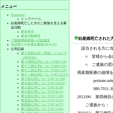
メニュー
FrontPage
トップページ。
妊産婦死亡した方のご家族を支える募
金活動
募金状況
募金活動報告
妊産婦死亡された
二階俊博経産相への抗議文
控訴取りやめ署名募集(08/8/20)
該当される方に当
公判記録
第十五回公判（判決）について
○ 皆様から会に
（08/8/20）
第十四回公判について(08/5/16)
○ ご遺族の思い
第十三回公判について(08/3/21)
第十二回公判について(08/1/25)
周産期医療の崩壊
第十一回公判について(07/12/21)
第十回公判について(07/11/30)
perinate-admin
第九回公判について(07/10/26)
第八回公判について(07/9/28)
080-7031-30
第七回公判について(07/8/31)
第六回公判について(07/7/20)
2012/06/ 第
第五回公判について(07/5/25)
ご遺族から： 皆
第四回公判について(07/4/27)
第三回公判について(07/3/16)
2010/11/ 第