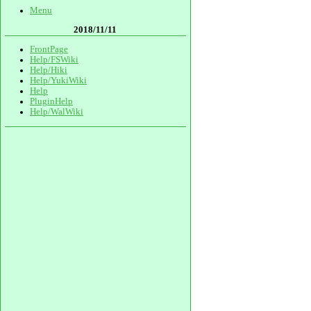
Menu
2018/11/11
FrontPage
Help/FSWiki
Help/Hiki
Help/YukiWiki
Help
PluginHelp
Help/WalWiki