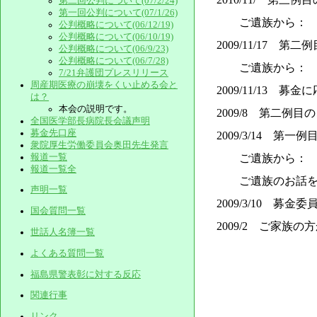
第二回公判について(07/2/24)
第一回公判について(07/1/26)
ご遺族から： 子
公判概略について(06/12/19)
公判概略について(06/10/19)
2009/11/17 
公判概略について(06/9/23)
公判概略について(06/7/28)
ご遺族から： い
7/21弁護団プレスリリース
周産期医療の崩壊をくい止める会と
2009/11/13
は？
本会の説明です。
2009/8 第二
全国医学部長病院長会議声明
募金先口座
2009/3/14 
衆院厚生労働委員会奥田先生発言
報道一覧
ご遺族から： 募
報道一覧全
ご遺族のお話を伺
声明一覧
2009/3/10 募
国会質問一覧
2009/2 ご家族
世話人名簿一覧
よくある質問一覧
福島県警表彰に対する反応
関連行事
リンク