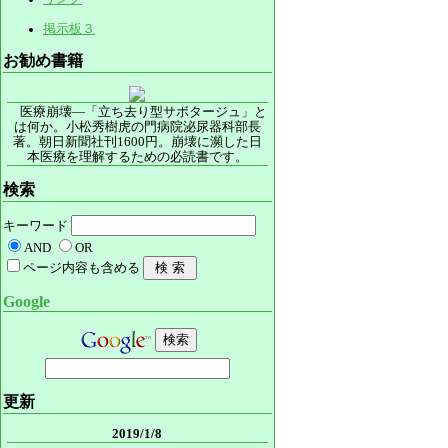
掲示板３
お勧め書籍
医療崩壊―「立ち去り型サボタージュ」と
は何か。小松秀樹虎の門病院泌尿器科部長
著。朝日新聞社刊1600円。崩壊に瀕した日
本医療を理解するための必読書です。
検索
キーワード
AND
OR
ページ内容も含める
Google
更新
2019/1/8