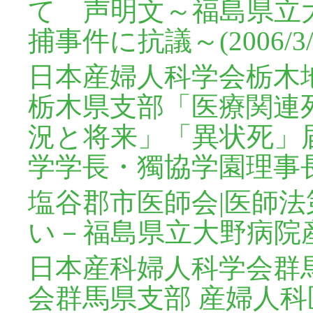
て 声明文～福島県立
捕事件に抗議～(2006/3/
日本産婦人科学会栃木
栃木県支部「医療関連
況と将来」「異状死」
学学長・獨協学園理事
塩谷郡市医師会|医師
い－福島県立大野病院
日本産科婦人科学会群
会群馬県支部
産婦人科