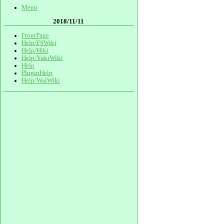
Menu
2018/11/11
FrontPage
Help/FSWiki
Help/Hiki
Help/YukiWiki
Help
PluginHelp
Help/WalWiki