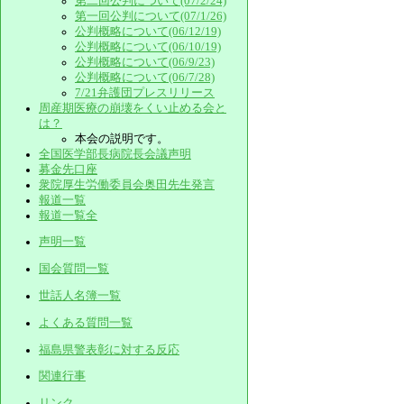
第二回公判について(07/2/24)
第一回公判について(07/1/26)
公判概略について(06/12/19)
公判概略について(06/10/19)
公判概略について(06/9/23)
公判概略について(06/7/28)
7/21弁護団プレスリリース
周産期医療の崩壊をくい止める会と
は？
本会の説明です。
全国医学部長病院長会議声明
募金先口座
衆院厚生労働委員会奥田先生発言
報道一覧
報道一覧全
声明一覧
国会質問一覧
世話人名簿一覧
よくある質問一覧
福島県警表彰に対する反応
関連行事
リンク