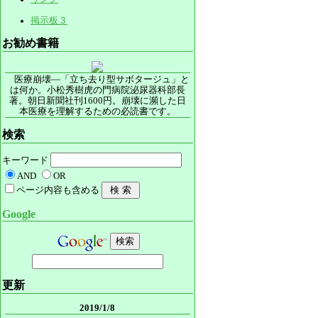
掲示板３
お勧め書籍
医療崩壊―「立ち去り型サボタージュ」と
は何か。小松秀樹虎の門病院泌尿器科部長
著。朝日新聞社刊1600円。崩壊に瀕した日
本医療を理解するための必読書です。
検索
キーワード
AND
OR
ページ内容も含める
Google
更新
2019/1/8