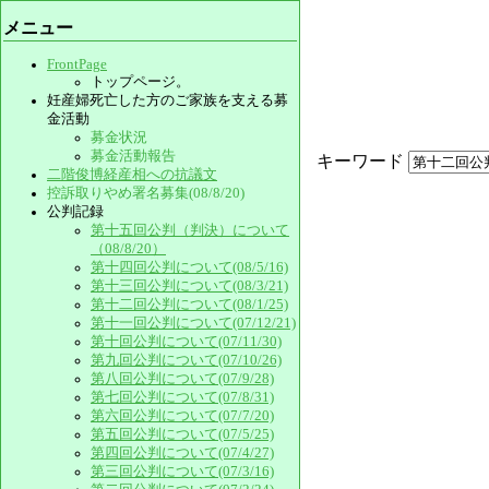
メニュー
FrontPage
トップページ。
妊産婦死亡した方のご家族を支える募
金活動
募金状況
募金活動報告
キーワード
二階俊博経産相への抗議文
控訴取りやめ署名募集(08/8/20)
公判記録
第十五回公判（判決）について
（08/8/20）
第十四回公判について(08/5/16)
第十三回公判について(08/3/21)
第十二回公判について(08/1/25)
第十一回公判について(07/12/21)
第十回公判について(07/11/30)
第九回公判について(07/10/26)
第八回公判について(07/9/28)
第七回公判について(07/8/31)
第六回公判について(07/7/20)
第五回公判について(07/5/25)
第四回公判について(07/4/27)
第三回公判について(07/3/16)