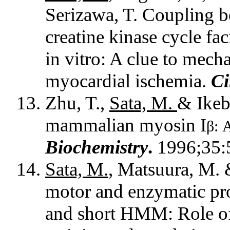
Serizawa, T. Coupling 
creatine kinase cycle fac
in vitro: A clue to mech
myocardial ischemia.
Ci
Zhu, T.,
Sata, M.
& Ikeb
mammalian myosin I
β: A
Biochemistry
.
1996;35:
Sata, M.
, Matsuura, M. 
motor and enzymatic pr
and short HMM: Role of 