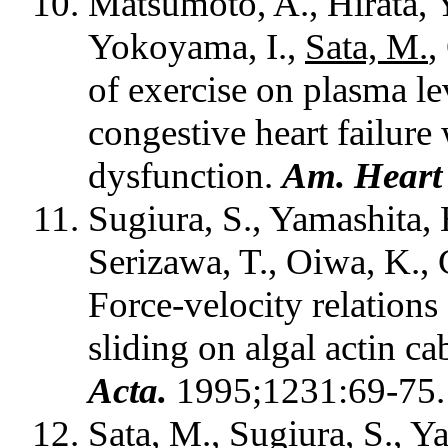
Matsumoto, A., Hirata, 
Yokoyama, I.,
Sata, M.
,
of exercise on plasma lev
congestive heart failure 
dysfunction.
Am. Heart 
Sugiura, S., Yamashita,
Serizawa, T., Oiwa, K.,
Force-velocity relations
sliding on algal actin ca
Acta.
1995;1231:69-75.
Sata, M.
, Sugiura, S., 