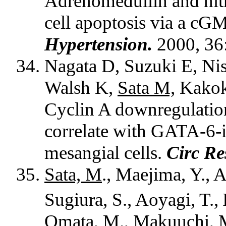
Adrenomedullin and nitr
cell apoptosis via a c
Hypertension.
2000, 36:
Nagata D, Suzuki E, Ni
Walsh K,
Sata M,
Kakoki
Cyclin A downregulatio
correlate with GATA-6-i
mesangial cells.
Circ Re
Sata, M
., Maejima, Y., A
Sugiura, S., Aoyagi, T.,
Omata, M., Makuuchi, M.