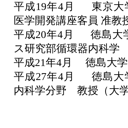
平成
19
年
4
月 東京大
医学開発講座客員 准教
平成
20
年
4
月
徳島大
ス研究部循環器内科学
平成
21
年
4
月
徳島大学
平成
27
年
4
月
徳島大
内科学
分野 教授（大