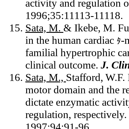
activity and regulation
1996;35:11113-11118.
Sata, M.
& Ikebe, M. Fun
in the human cardiac
-
ﾀ
familial hypertrophic c
clinical outcome.
J. Clin
Sata, M.,
Stafford, W.F.
motor domain and the r
dictate enzymatic activ
regulation, respectively
1997;94:91-96.