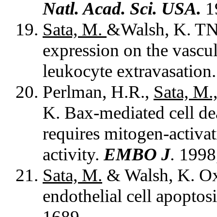
Natl. Acad. Sci. USA.
1
Sata, M.
&Walsh, K. T
expression on the vascu
leukocyte extravasation
Perlman, H.R.,
Sata, M.
K. Bax-mediated cell d
requires mitogen-activat
activity.
EMBO J
.
1998
Sata, M.
& Walsh, K. Ox
endothelial cell apoptos
1689.