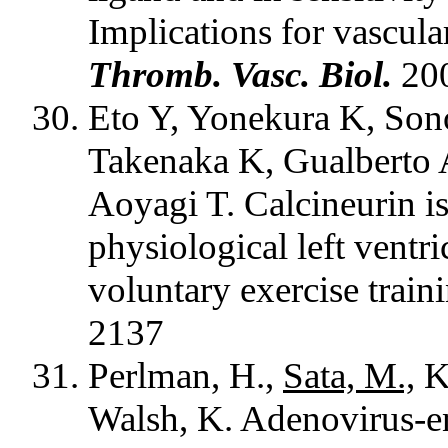
Implications for vascula
Thromb. Vasc. Biol.
200
Eto Y, Yonekura K, Son
Takenaka K, Gualberto
Aoyagi T. Calcineurin is 
physiological left ventr
voluntary exercise train
2137
Perlman, H.,
Sata, M.,
Kr
Walsh, K. Adenovirus-