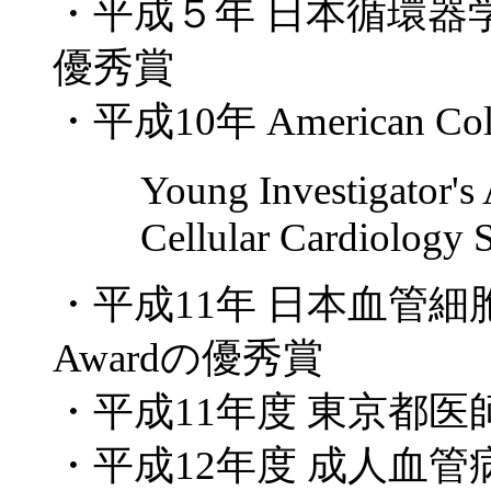
・平成５年 日本循環器
優秀賞
・平成
10
年
American Co
Young Investigator's
Cellular Cardiology 
・平成
11
年 日本血管細
Award
の優秀賞
・平成
11
年度 東京都医
・平成
12
年度 成人血管