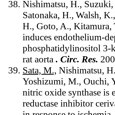
Nishimatsu, H., Suzuki,
Satonaka, H., Walsh, K.
H., Goto, A., Kitamura, 
induces endothelium-dep
phosphatidylinositol 3-
rat aorta
.
Circ. Res.
200
Sata, M.,
Nishimatsu, H.,
Yoshizumi, M., Ouchi, Y.
nitric oxide synthase i
reductase inhibitor ceri
in response to ischemia