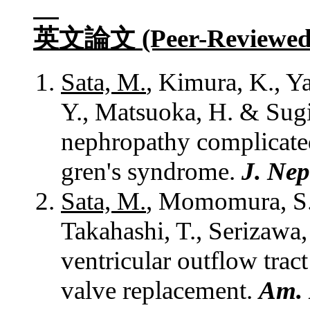
英文論文
(Peer-Reviewed
Sa
ta, M.
, Kimura, K., Ya
Y., Matsuoka, H. & Sug
nephropathy complicated 
gren's syndrome.
J. Nep
Sata, M.
, Momomura, S.,
Takahashi, T., Serizawa
ventricular outflow tract
valve replacement.
Am. 