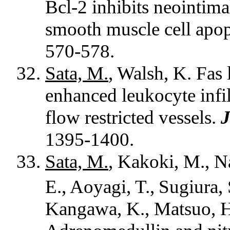
Bcl-2 inhibits neointima
smooth muscle cell apop
570-578.
Sata, M.
, Walsh, K. Fas 
enhanced leukocyte infil
flow restricted vessels.
J
1395-1400.
Sata, M.
, Kakoki, M., N
E., Aoyagi, T.,
Sugiura, 
Kangawa, K., Matsuo, H.