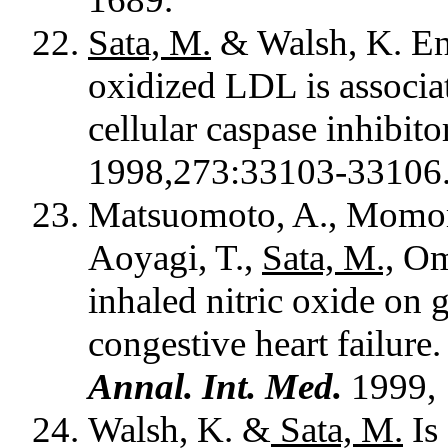
Sata, M.
& Walsh, K. En
oxidized LDL is associa
cellular caspase inhibit
1998,273:33103-33106
Matsuomoto, A., Momomur
Aoyagi, T.,
Sata, M.,
Oma
inhaled nitric oxide on 
congestive heart failure.
Annal. Int. Med.
1999, 
Walsh, K. &
Sata, M.
Is 