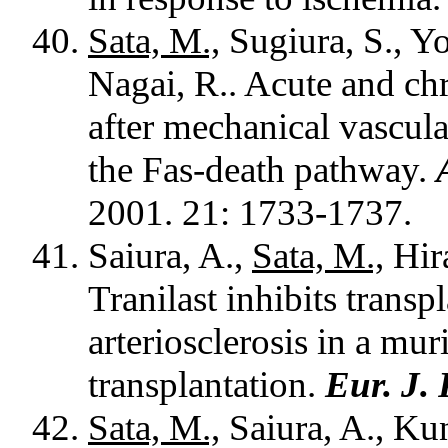
Sata, M.,
Sugiura, S., Yo
Nagai, R.. Acute and ch
after mechanical vascula
the Fas-death pathway.
2001. 21: 1733-1737.
Saiura, A.,
Sata, M.,
Hira
Tranilast inhibits trans
arteriosclerosis in a mu
transplantation.
Eur. J.
Sata, M.,
Saiura, A., Kun