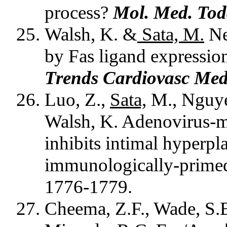
process?
Mol. Med. To
Walsh, K. &
Sata, M.
Ne
by Fas ligand expressio
Trends Cardiovasc Me
Luo, Z.,
Sata,
M., Nguyen
Walsh, K. Adenovirus-me
inhibits intimal hyperpl
immunologically-prime
1776-1779.
Cheema, Z.F., Wade, S.