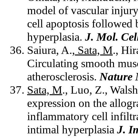
model of vascular injury
cell apoptosis followed
hyperplasia.
J. Mol. Cel
Saiura, A.,
Sata, M
., Hi
Circulating smooth muscl
atherosclerosis.
Nature 
Sata, M
., Luo, Z., Wals
expression on the allogr
inflammatory cell infilt
intimal hyperplasia
J. 