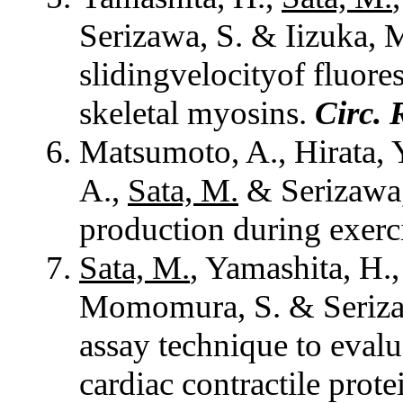
Serizawa, S. & Iizuka, 
slidingvelocityof fluore
skeletal myosins.
Circ. 
Matsumoto, A., Hirata, 
A.,
Sata, M.
& Serizawa, 
production during exerc
Sata, M.
, Yamashita, H.,
Momomura, S. & Serizawa
assay technique to evalu
cardiac contractile prote