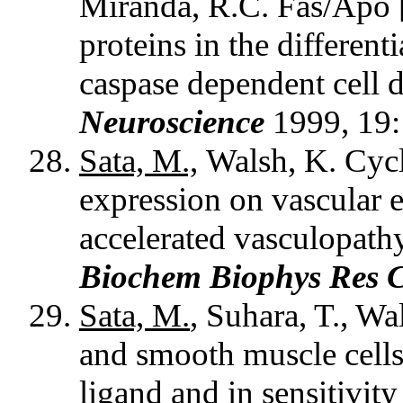
Miranda, R.C. Fas/Apo 
proteins in the different
caspase dependent cell d
Neuroscience
1999, 19
Sata, M.,
Walsh, K. Cyc
expression on vascular e
accelerated vasculopat
Biochem Biophys Res
Sata, M.
, Suhara, T., Wa
and smooth muscle cells 
ligand and in sensitivity