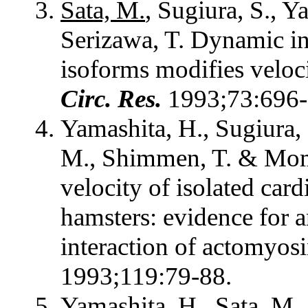
Sata, M.
, Sugiura, S., 
Serizawa, T. Dynamic in
isoforms modifies veloci
Circ. Res.
1993;73:696-
Yamashita, H., Sugiura,
M., Shimmen, T. & Mom
velocity of isolated ca
hamsters: evidence for a
interaction of actomyos
1993;119:79-88.
Yamashita, H.,
Sata, M.