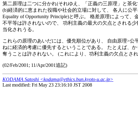
第二原理は二つに分かれ(それゆえ、「正義の三原理」と茶化す
(b)経済的に恵まれた役職や社会的立場に対して、 各人に公平
Equality of Opportunity Principle)
不平等は許されないので、 功利主義の最大の欠点とされる少
当化されうる。
これらの原理のあいだには、優先順位があり、 自由原理>公平な機会
ねに経済的考慮に優先するということである。 たとえば、か
奪うことは許されない。 (これにより、功利主義の欠点とさ
(02/Feb/2001; 11/Apr/2001追記)
KODAMA Satoshi <kodama@ethics.bun.kyoto-u.ac.jp>
Last modified: Fri May 23 23:16:10 JST 2008