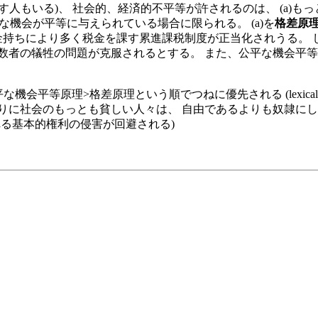
人もいる)、 社会的、経済的不平等が許されるのは、 (a)
な機会が平等に与えられている場合に限られる。 (a)を
格差原
と呼ぶ。 格差原理によって、金持ちにより多く税金を課す累進課税制度が正当
数者の犠牲の問題が克服されるとする。 また、公平な機会平等
平等原理>格差原理という順でつねに優先される (lexical p
りに社会のもっとも貧しい人々は、 自由であるよりも奴隷にし
れる基本的権利の侵害が回避される)