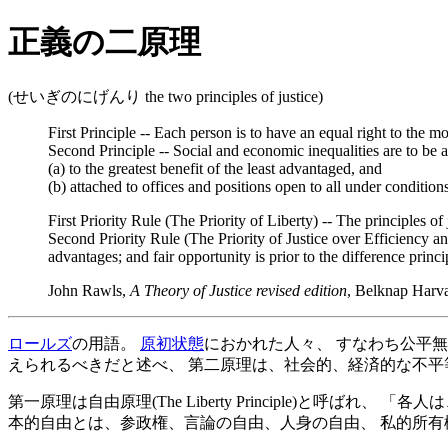
正義の二原理
(せいぎのにげんり the two principles of justice)
First Principle -- Each person is to have an equal right to the mo
Second Principle -- Social and economic inequalities are to be a
(a) to the greatest benefit of the least advantaged, and
(b) attached to offices and positions open to all under conditions
First Priority Rule (The Priority of Liberty) -- The principles of j
Second Priority Rule (The Priority of Justice over Efficiency and
advantages; and fair opportunity is prior to the difference principl
John Rawls,
A Theory of Justice revised edition
, Belknap Harva
ロールズ
の用語。
原初状態
におかれた人々、 すなわち公平
えられるべきだと述べ、 第二原理は、社会的、経済的な不
第一原理は自由原理(The Liberty Principle)と呼ばれ
本的自由とは、参政権、言論の自由、人身の自由、 私的所有