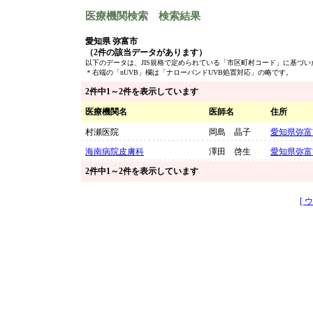
医療機関検索 検索結果
愛知県 弥富市
（2件の該当データがあります）
以下のデータは、JIS規格で定められている「市区町村コード」に基づ
＊右端の「nUVB」欄は「ナローバンドUVB処置対応」の略です。
2件中1～2件を表示しています
医療機関名
医師名
住所
村瀬医院
岡島 晶子
愛知県弥富
海南病院皮膚科
澤田 啓生
愛知県弥富
2件中1～2件を表示しています
[ 