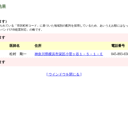
結果
ます）
定められている「市区町村コード」に基づいた地域別の配列を採用しているため、あいうえお順にはな
ーバンドUVB処置対応」の略です。
ます
医師名
住所
電話番号
松村 剛一
神奈川県横浜市栄区小菅ヶ谷１－５－１－Ｅ
045-893-65
ます
[ ウインドウを閉じる ]