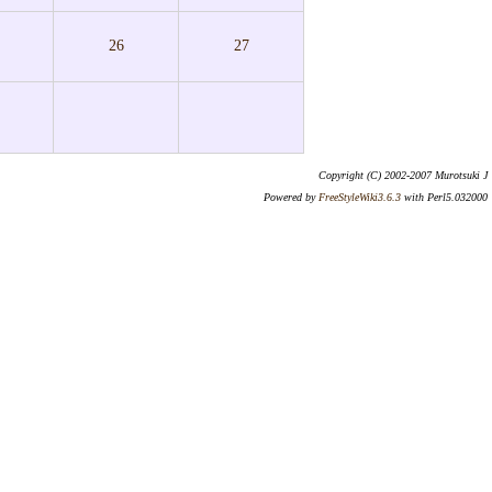
26
27
Copyright (C) 2002-2007 Murotsuki J
Powered by
FreeStyleWiki3.6.3
with Perl5.032000