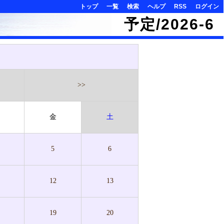
トップ
一覧
検索
ヘルプ
RSS
ログイン
予定/2026-6
>>
金
土
5
6
12
13
19
20