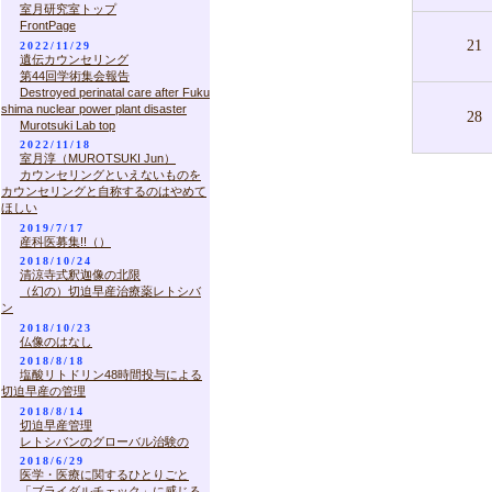
室月研究室トップ
FrontPage
21
2022/11/29
遺伝カウンセリング
第44回学術集会報告
Destroyed perinatal care after Fuku
shima nuclear power plant disaster
28
Murotsuki Lab top
2022/11/18
室月淳（MUROTSUKI Jun）
カウンセリングといえないものを
カウンセリングと自称するのはやめて
ほしい
2019/7/17
産科医募集!!（）
2018/10/24
清涼寺式釈迦像の北限
（幻の）切迫早産治療薬レトシバ
ン
2018/10/23
仏像のはなし
2018/8/18
塩酸リトドリン48時間投与による
切迫早産の管理
2018/8/14
切迫早産管理
レトシバンのグローバル治験の
2018/6/29
医学・医療に関するひとりごと
「ブライダルチェック」に感じる