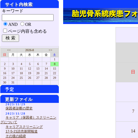
サイト内検索
キーワード
AND
OR
ページ内容も含める
<<
2026-8
>>
日
月
火
水
木
金
土
1
2
3
4
5
6
7
8
9
10
11
12
13
14
15
日
16
17
18
19
20
21
22
23
24
25
26
27
28
29
30
31
予定
更新ファイル
2023/11/29
保因者診断の歴史
7
2023/11/28
キャリア（保因者）スクリーニン
グについて
キャリアスクリーニング
14
17-5-21読売新聞報道
その後の経緯