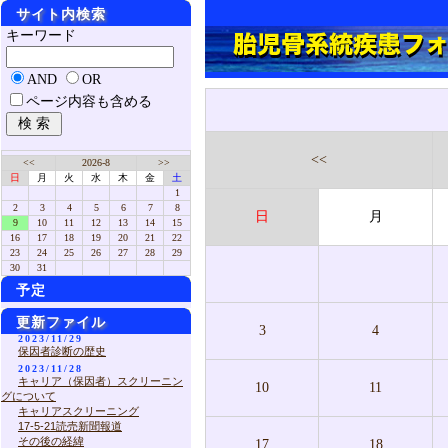
サイト内検索
キーワード
AND
OR
ページ内容も含める
<<
<<
2026-8
>>
日
月
火
水
木
金
土
1
2
3
4
5
6
7
8
日
月
9
10
11
12
13
14
15
16
17
18
19
20
21
22
23
24
25
26
27
28
29
30
31
予定
更新ファイル
3
4
2023/11/29
保因者診断の歴史
2023/11/28
キャリア（保因者）スクリーニン
10
11
グについて
キャリアスクリーニング
17-5-21読売新聞報道
その後の経緯
17
18