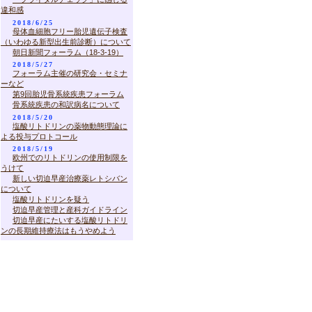
違和感
2018/6/25
母体血細胞フリー胎児遺伝子検査
（いわゆる新型出生前診断）について
朝日新聞フォーラム（18-3-19）
2018/5/27
フォーラム主催の研究会・セミナ
ーなど
第9回胎児骨系統疾患フォーラム
骨系統疾患の和訳病名について
2018/5/20
塩酸リトドリンの薬物動態理論に
よる投与プロトコール
2018/5/19
欧州でのリトドリンの使用制限を
うけて
新しい切迫早産治療薬レトシバン
について
塩酸リトドリンを疑う
切迫早産管理と産科ガイドライン
切迫早産にたいする塩酸リトドリ
ンの長期維持療法はもうやめよう