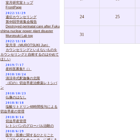
室月研究室トップ
FrontPage
2022/11/29
24
25
遺伝カウンセリング
第44回学術集会報告
Destroyed perinatal care after Fuku
shima nuclear power plant disaster
31
Murotsuki Lab top
2022/11/18
室月淳（MUROTSUKI Jun）
カウンセリングといえないものを
カウンセリングと自称するのはやめて
ほしい
2019/7/17
産科医募集!!（）
2018/10/24
清涼寺式釈迦像の北限
（幻の）切迫早産治療薬レトシバ
ン
2018/10/23
仏像のはなし
2018/8/18
塩酸リトドリン48時間投与による
切迫早産の管理
2018/8/14
切迫早産管理
レトシバンのグローバル治験の
2018/6/29
医学・医療に関するひとりごと
「ブライダルチェック」に感じる