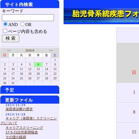
サイト内検索
キーワード
AND
OR
ページ内容も含める
<<
2026-8
>>
日
月
火
水
木
金
土
1
2
3
4
5
6
7
8
9
10
11
12
13
14
15
日
16
17
18
19
20
21
22
23
24
25
26
27
28
29
30
31
予定
1
更新ファイル
2023/11/29
保因者診断の歴史
8
2023/11/28
キャリア（保因者）スクリーニン
グについて
キャリアスクリーニング
15
17-5-21読売新聞報道
その後の経緯