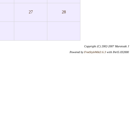
27
28
Copyright (C) 2002-2007 Murotsuki J
Powered by
FreeStyleWiki3.6.3
with Perl5.032000