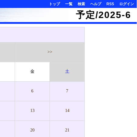
トップ
一覧
検索
ヘルプ
RSS
ログイン
予定/2025-6
>>
金
土
6
7
13
14
20
21