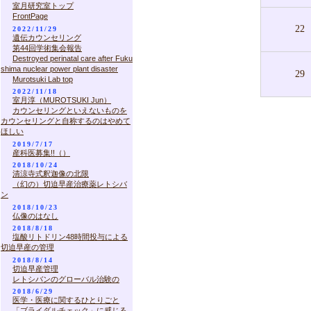
室月研究室トップ
FrontPage
22
2022/11/29
遺伝カウンセリング
第44回学術集会報告
Destroyed perinatal care after Fuku
shima nuclear power plant disaster
29
Murotsuki Lab top
2022/11/18
室月淳（MUROTSUKI Jun）
カウンセリングといえないものを
カウンセリングと自称するのはやめて
ほしい
2019/7/17
産科医募集!!（）
2018/10/24
清涼寺式釈迦像の北限
（幻の）切迫早産治療薬レトシバ
ン
2018/10/23
仏像のはなし
2018/8/18
塩酸リトドリン48時間投与による
切迫早産の管理
2018/8/14
切迫早産管理
レトシバンのグローバル治験の
2018/6/29
医学・医療に関するひとりごと
「ブライダルチェック」に感じる