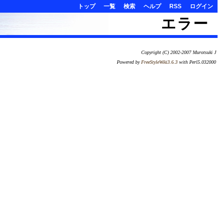
トップ
一覧
検索
ヘルプ
RSS
ログイン
エラー
Copyright (C) 2002-2007 Murotsuki J
Powered by
FreeStyleWiki3.6.3
with Perl5.032000