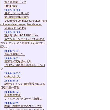
室月研究室トップ
FrontPage
2022/11/29
遺伝カウンセリング
第44回学術集会報告
Destroyed perinatal care after Fuku
shima nuclear power plant disaster
Murotsuki Lab top
2022/11/18
室月淳（MUROTSUKI Jun）
カウンセリングといえないものを
カウンセリングと自称するのはやめて
ほしい
2019/7/17
産科医募集!!（）
2018/10/24
清涼寺式釈迦像の北限
（幻の）切迫早産治療薬レトシバ
ン
2018/10/23
仏像のはなし
2018/8/18
塩酸リトドリン48時間投与による
切迫早産の管理
2018/8/14
切迫早産管理
レトシバンのグローバル治験の
2018/6/29
医学・医療に関するひとりごと
「ブライダルチェック」に感じる