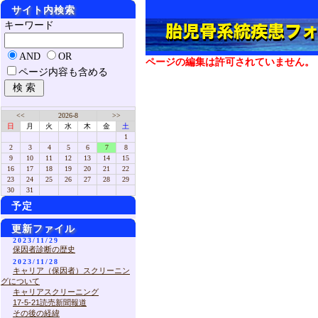
サイト内検索
キーワード
AND
OR
ページの編集は許可されていません。
ページ内容も含める
<<
2026-8
>>
日
月
火
水
木
金
土
1
2
3
4
5
6
7
8
9
10
11
12
13
14
15
16
17
18
19
20
21
22
23
24
25
26
27
28
29
30
31
予定
更新ファイル
2023/11/29
保因者診断の歴史
2023/11/28
キャリア（保因者）スクリーニン
グについて
キャリアスクリーニング
17-5-21読売新聞報道
その後の経緯