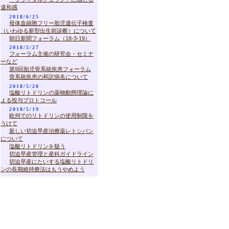
違和感
2018/6/25
母体血細胞フリー胎児遺伝子検査
（いわゆる新型出生前診断）について
朝日新聞フォーラム（18-3-19）
2018/5/27
フォーラム主催の研究会・セミナ
ーなど
第9回胎児骨系統疾患フォーラム
骨系統疾患の和訳病名について
2018/5/20
塩酸リトドリンの薬物動態理論に
よる投与プロトコール
2018/5/19
欧州でのリトドリンの使用制限を
うけて
新しい切迫早産治療薬レトシバン
について
塩酸リトドリンを疑う
切迫早産管理と産科ガイドライン
切迫早産にたいする塩酸リトドリ
ンの長期維持療法はもうやめよう