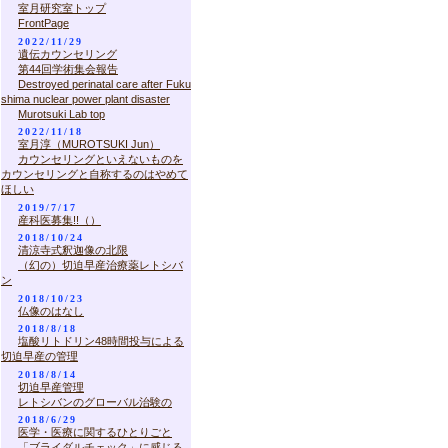
室月研究室トップ
FrontPage
2022/11/29
遺伝カウンセリング
第44回学術集会報告
Destroyed perinatal care after Fuku
shima nuclear power plant disaster
Murotsuki Lab top
2022/11/18
室月淳（MUROTSUKI Jun）
カウンセリングといえないものを
カウンセリングと自称するのはやめて
ほしい
2019/7/17
産科医募集!!（）
2018/10/24
清涼寺式釈迦像の北限
（幻の）切迫早産治療薬レトシバ
ン
2018/10/23
仏像のはなし
2018/8/18
塩酸リトドリン48時間投与による
切迫早産の管理
2018/8/14
切迫早産管理
レトシバンのグローバル治験の
2018/6/29
医学・医療に関するひとりごと
「ブライダルチェック」に感じる