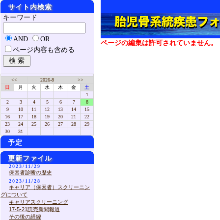
サイト内検索
キーワード
AND
OR
ページの編集は許可されていません。
ページ内容も含める
<<
2026-8
>>
日
月
火
水
木
金
土
1
2
3
4
5
6
7
8
9
10
11
12
13
14
15
16
17
18
19
20
21
22
23
24
25
26
27
28
29
30
31
予定
更新ファイル
2023/11/29
保因者診断の歴史
2023/11/28
キャリア（保因者）スクリーニン
グについて
キャリアスクリーニング
17-5-21読売新聞報道
その後の経緯