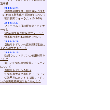
違和感
2018/6/25
母体血細胞フリー胎児遺伝子検査
（いわゆる新型出生前診断）について
朝日新聞フォーラム（18-3-19）
2018/5/27
フォーラム主催の研究会・セミナ
ーなど
第9回胎児骨系統疾患フォーラム
骨系統疾患の和訳病名について
2018/5/20
塩酸リトドリンの薬物動態理論に
よる投与プロトコール
2018/5/19
欧州でのリトドリンの使用制限を
うけて
新しい切迫早産治療薬レトシバン
について
塩酸リトドリンを疑う
切迫早産管理と産科ガイドライン
切迫早産にたいする塩酸リトドリ
ンの長期維持療法はもうやめよう