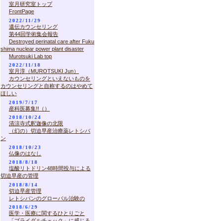
室月研究室トップ
FrontPage
2022/11/29
遺伝カウンセリング
第44回学術集会報告
Destroyed perinatal care after Fuku
shima nuclear power plant disaster
Murotsuki Lab top
2022/11/18
室月淳（MUROTSUKI Jun）
カウンセリングといえないものを
カウンセリングと自称するのはやめて
ほしい
2019/7/17
産科医募集!!（）
2018/10/24
清涼寺式釈迦像の北限
（幻の）切迫早産治療薬レトシバ
ン
2018/10/23
仏像のはなし
2018/8/18
塩酸リトドリン48時間投与による
切迫早産の管理
2018/8/14
切迫早産管理
レトシバンのグローバル治験の
2018/6/29
医学・医療に関するひとりごと
「ブライダルチェック」に感じる