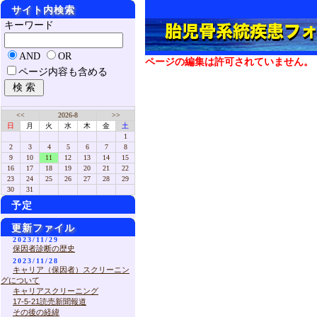
サイト内検索
キーワード
AND
OR
ページの編集は許可されていません。
ページ内容も含める
<<
2026-8
>>
日
月
火
水
木
金
土
1
2
3
4
5
6
7
8
9
10
11
12
13
14
15
16
17
18
19
20
21
22
23
24
25
26
27
28
29
30
31
予定
更新ファイル
2023/11/29
保因者診断の歴史
2023/11/28
キャリア（保因者）スクリーニン
グについて
キャリアスクリーニング
17-5-21読売新聞報道
その後の経緯