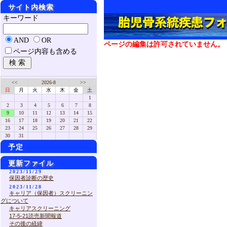
サイト内検索
キーワード
AND
OR
ページの編集は許可されていません。
ページ内容も含める
<<
2026-8
>>
日
月
火
水
木
金
土
1
2
3
4
5
6
7
8
9
10
11
12
13
14
15
16
17
18
19
20
21
22
23
24
25
26
27
28
29
30
31
予定
更新ファイル
2023/11/29
保因者診断の歴史
2023/11/28
キャリア（保因者）スクリーニン
グについて
キャリアスクリーニング
17-5-21読売新聞報道
その後の経緯