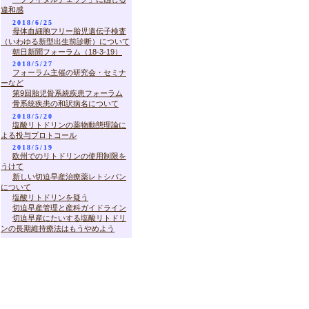
違和感
2018/6/25
母体血細胞フリー胎児遺伝子検査
（いわゆる新型出生前診断）について
朝日新聞フォーラム（18-3-19）
2018/5/27
フォーラム主催の研究会・セミナ
ーなど
第9回胎児骨系統疾患フォーラム
骨系統疾患の和訳病名について
2018/5/20
塩酸リトドリンの薬物動態理論に
よる投与プロトコール
2018/5/19
欧州でのリトドリンの使用制限を
うけて
新しい切迫早産治療薬レトシバン
について
塩酸リトドリンを疑う
切迫早産管理と産科ガイドライン
切迫早産にたいする塩酸リトドリ
ンの長期維持療法はもうやめよう