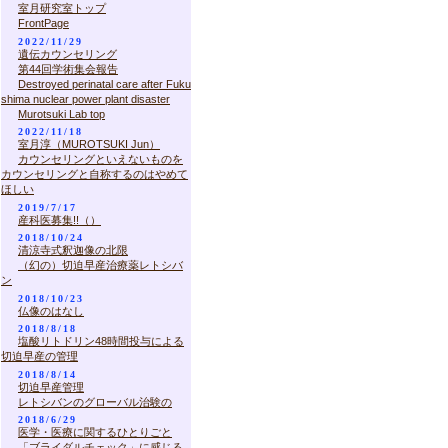
室月研究室トップ
FrontPage
2022/11/29
遺伝カウンセリング
第44回学術集会報告
Destroyed perinatal care after Fuku
shima nuclear power plant disaster
Murotsuki Lab top
2022/11/18
室月淳（MUROTSUKI Jun）
カウンセリングといえないものを
カウンセリングと自称するのはやめて
ほしい
2019/7/17
産科医募集!!（）
2018/10/24
清涼寺式釈迦像の北限
（幻の）切迫早産治療薬レトシバ
ン
2018/10/23
仏像のはなし
2018/8/18
塩酸リトドリン48時間投与による
切迫早産の管理
2018/8/14
切迫早産管理
レトシバンのグローバル治験の
2018/6/29
医学・医療に関するひとりごと
「ブライダルチェック」に感じる