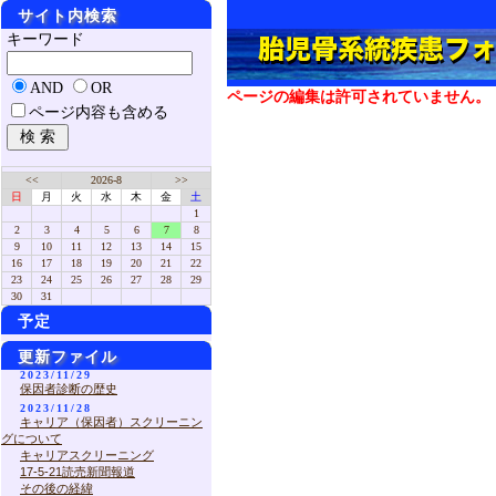
サイト内検索
キーワード
AND
OR
ページの編集は許可されていません。
ページ内容も含める
<<
2026-8
>>
日
月
火
水
木
金
土
1
2
3
4
5
6
7
8
9
10
11
12
13
14
15
16
17
18
19
20
21
22
23
24
25
26
27
28
29
30
31
予定
更新ファイル
2023/11/29
保因者診断の歴史
2023/11/28
キャリア（保因者）スクリーニン
グについて
キャリアスクリーニング
17-5-21読売新聞報道
その後の経緯