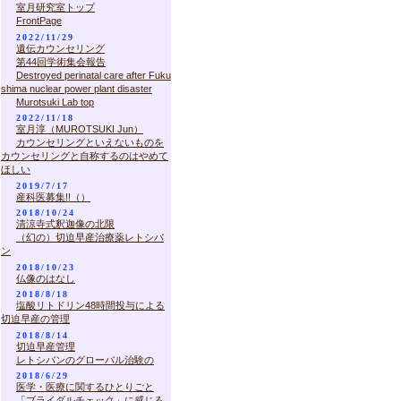
室月研究室トップ
FrontPage
2022/11/29
遺伝カウンセリング
第44回学術集会報告
Destroyed perinatal care after Fuku
shima nuclear power plant disaster
Murotsuki Lab top
2022/11/18
室月淳（MUROTSUKI Jun）
カウンセリングといえないものを
カウンセリングと自称するのはやめて
ほしい
2019/7/17
産科医募集!!（）
2018/10/24
清涼寺式釈迦像の北限
（幻の）切迫早産治療薬レトシバ
ン
2018/10/23
仏像のはなし
2018/8/18
塩酸リトドリン48時間投与による
切迫早産の管理
2018/8/14
切迫早産管理
レトシバンのグローバル治験の
2018/6/29
医学・医療に関するひとりごと
「ブライダルチェック」に感じる