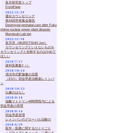
室月研究室トップ
FrontPage
2022/11/29
遺伝カウンセリング
第44回学術集会報告
Destroyed perinatal care after Fuku
shima nuclear power plant disaster
Murotsuki Lab top
2022/11/18
室月淳（MUROTSUKI Jun）
カウンセリングといえないものを
カウンセリングと自称するのはやめて
ほしい
2019/7/17
産科医募集!!（）
2018/10/24
清涼寺式釈迦像の北限
（幻の）切迫早産治療薬レトシバ
ン
2018/10/23
仏像のはなし
2018/8/18
塩酸リトドリン48時間投与による
切迫早産の管理
2018/8/14
切迫早産管理
レトシバンのグローバル治験の
2018/6/29
医学・医療に関するひとりごと
「ブライダルチェック」に感じる