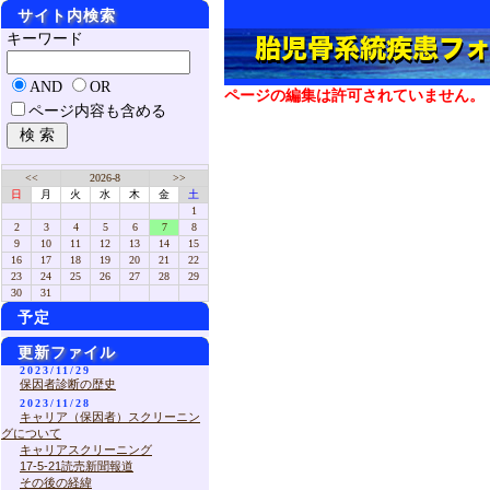
サイト内検索
キーワード
AND
OR
ページの編集は許可されていません。
ページ内容も含める
<<
2026-8
>>
日
月
火
水
木
金
土
1
2
3
4
5
6
7
8
9
10
11
12
13
14
15
16
17
18
19
20
21
22
23
24
25
26
27
28
29
30
31
予定
更新ファイル
2023/11/29
保因者診断の歴史
2023/11/28
キャリア（保因者）スクリーニン
グについて
キャリアスクリーニング
17-5-21読売新聞報道
その後の経緯