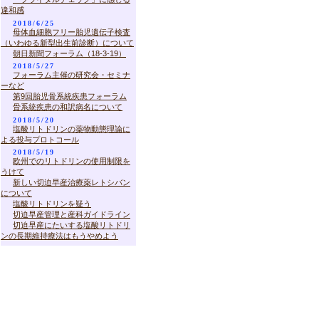
違和感
2018/6/25
母体血細胞フリー胎児遺伝子検査
（いわゆる新型出生前診断）について
朝日新聞フォーラム（18-3-19）
2018/5/27
フォーラム主催の研究会・セミナ
ーなど
第9回胎児骨系統疾患フォーラム
骨系統疾患の和訳病名について
2018/5/20
塩酸リトドリンの薬物動態理論に
よる投与プロトコール
2018/5/19
欧州でのリトドリンの使用制限を
うけて
新しい切迫早産治療薬レトシバン
について
塩酸リトドリンを疑う
切迫早産管理と産科ガイドライン
切迫早産にたいする塩酸リトドリ
ンの長期維持療法はもうやめよう