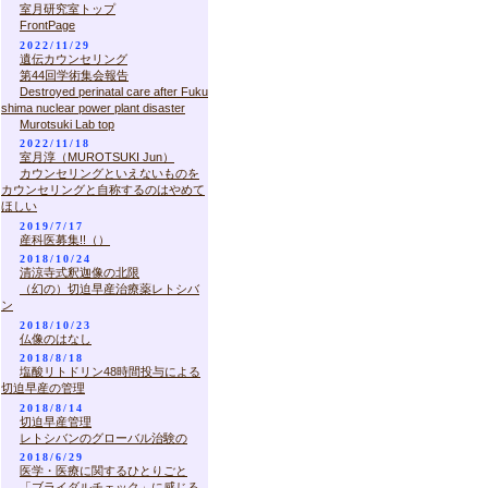
室月研究室トップ
FrontPage
2022/11/29
遺伝カウンセリング
第44回学術集会報告
Destroyed perinatal care after Fuku
shima nuclear power plant disaster
Murotsuki Lab top
2022/11/18
室月淳（MUROTSUKI Jun）
カウンセリングといえないものを
カウンセリングと自称するのはやめて
ほしい
2019/7/17
産科医募集!!（）
2018/10/24
清涼寺式釈迦像の北限
（幻の）切迫早産治療薬レトシバ
ン
2018/10/23
仏像のはなし
2018/8/18
塩酸リトドリン48時間投与による
切迫早産の管理
2018/8/14
切迫早産管理
レトシバンのグローバル治験の
2018/6/29
医学・医療に関するひとりごと
「ブライダルチェック」に感じる