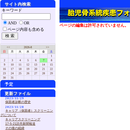
サイト内検索
キーワード
AND
OR
ページの編集は許可されていません。
ページ内容も含める
<<
2026-8
>>
日
月
火
水
木
金
土
1
2
3
4
5
6
7
8
9
10
11
12
13
14
15
16
17
18
19
20
21
22
23
24
25
26
27
28
29
30
31
予定
更新ファイル
2023/11/29
保因者診断の歴史
2023/11/28
キャリア（保因者）スクリーニン
グについて
キャリアスクリーニング
17-5-21読売新聞報道
その後の経緯