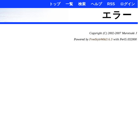
トップ
一覧
検索
ヘルプ
RSS
ログイン
エラー
Copyright (C) 2002-2007 Murotsuki J
Powered by
FreeStyleWiki3.6.3
with Perl5.032000