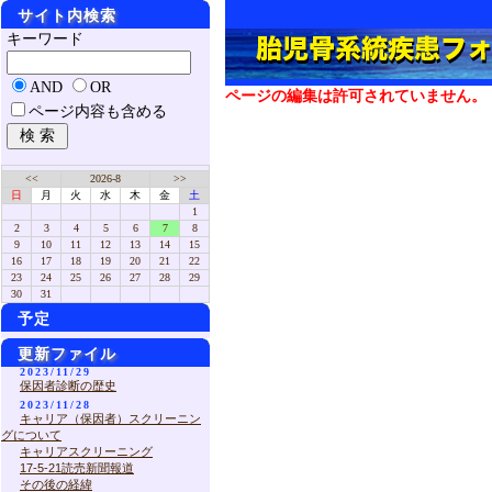
サイト内検索
キーワード
AND
OR
ページの編集は許可されていません。
ページ内容も含める
<<
2026-8
>>
日
月
火
水
木
金
土
1
2
3
4
5
6
7
8
9
10
11
12
13
14
15
16
17
18
19
20
21
22
23
24
25
26
27
28
29
30
31
予定
更新ファイル
2023/11/29
保因者診断の歴史
2023/11/28
キャリア（保因者）スクリーニン
グについて
キャリアスクリーニング
17-5-21読売新聞報道
その後の経緯