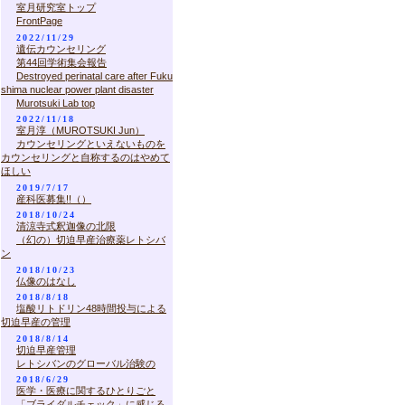
室月研究室トップ
FrontPage
2022/11/29
遺伝カウンセリング
第44回学術集会報告
Destroyed perinatal care after Fuku
shima nuclear power plant disaster
Murotsuki Lab top
2022/11/18
室月淳（MUROTSUKI Jun）
カウンセリングといえないものを
カウンセリングと自称するのはやめて
ほしい
2019/7/17
産科医募集!!（）
2018/10/24
清涼寺式釈迦像の北限
（幻の）切迫早産治療薬レトシバ
ン
2018/10/23
仏像のはなし
2018/8/18
塩酸リトドリン48時間投与による
切迫早産の管理
2018/8/14
切迫早産管理
レトシバンのグローバル治験の
2018/6/29
医学・医療に関するひとりごと
「ブライダルチェック」に感じる