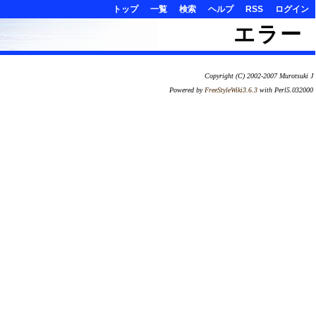
トップ
一覧
検索
ヘルプ
RSS
ログイン
エラー
Copyright (C) 2002-2007 Murotsuki J
Powered by
FreeStyleWiki3.6.3
with Perl5.032000