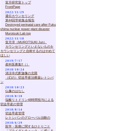
室月研究室トップ
FrontPage
2022/11/29
遺伝カウンセリング
第44回学術集会報告
Destroyed perinatal care after Fuku
shima nuclear power plant disaster
Murotsuki Lab top
2022/11/18
室月淳（MUROTSUKI Jun）
カウンセリングといえないものを
カウンセリングと自称するのはやめて
ほしい
2019/7/17
産科医募集!!（）
2018/10/24
清涼寺式釈迦像の北限
（幻の）切迫早産治療薬レトシバ
ン
2018/10/23
仏像のはなし
2018/8/18
塩酸リトドリン48時間投与による
切迫早産の管理
2018/8/14
切迫早産管理
レトシバンのグローバル治験の
2018/6/29
医学・医療に関するひとりごと
「ブライダルチェック」に感じる