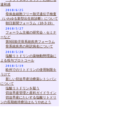
違和感
2018/6/25
母体血細胞フリー胎児遺伝子検査
（いわゆる新型出生前診断）について
朝日新聞フォーラム（18-3-19）
2018/5/27
フォーラム主催の研究会・セミナ
ーなど
第9回胎児骨系統疾患フォーラム
骨系統疾患の和訳病名について
2018/5/20
塩酸リトドリンの薬物動態理論に
よる投与プロトコール
2018/5/19
欧州でのリトドリンの使用制限を
うけて
新しい切迫早産治療薬レトシバン
について
塩酸リトドリンを疑う
切迫早産管理と産科ガイドライン
切迫早産にたいする塩酸リトドリ
ンの長期維持療法はもうやめよう