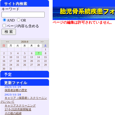
サイト内検索
キーワード
AND
OR
ページの編集は許可されていません。
ページ内容も含める
<<
2026-8
>>
日
月
火
水
木
金
土
1
2
3
4
5
6
7
8
9
10
11
12
13
14
15
16
17
18
19
20
21
22
23
24
25
26
27
28
29
30
31
予定
更新ファイル
2023/11/29
保因者診断の歴史
2023/11/28
キャリア（保因者）スクリーニン
グについて
キャリアスクリーニング
17-5-21読売新聞報道
その後の経緯