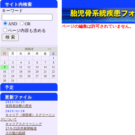
サイト内検索
キーワード
AND
OR
ページの編集は許可されていません。
ページ内容も含める
<<
2026-8
>>
日
月
火
水
木
金
土
1
2
3
4
5
6
7
8
9
10
11
12
13
14
15
16
17
18
19
20
21
22
23
24
25
26
27
28
29
30
31
予定
更新ファイル
2023/11/29
保因者診断の歴史
2023/11/28
キャリア（保因者）スクリーニン
グについて
キャリアスクリーニング
17-5-21読売新聞報道
その後の経緯