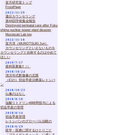
室月研究室トップ
FrontPage
2022/11/29
遺伝カウンセリング
第44回学術集会報告
Destroyed perinatal care after Fuku
shima nuclear power plant disaster
Murotsuki Lab top
2022/11/18
室月淳（MUROTSUKI Jun）
カウンセリングといえないものを
カウンセリングと自称するのはやめて
ほしい
2019/7/17
産科医募集!!（）
2018/10/24
清涼寺式釈迦像の北限
（幻の）切迫早産治療薬レトシバ
ン
2018/10/23
仏像のはなし
2018/8/18
塩酸リトドリン48時間投与による
切迫早産の管理
2018/8/14
切迫早産管理
レトシバンのグローバル治験の
2018/6/29
医学・医療に関するひとりごと
「ブライダルチェック」に感じる