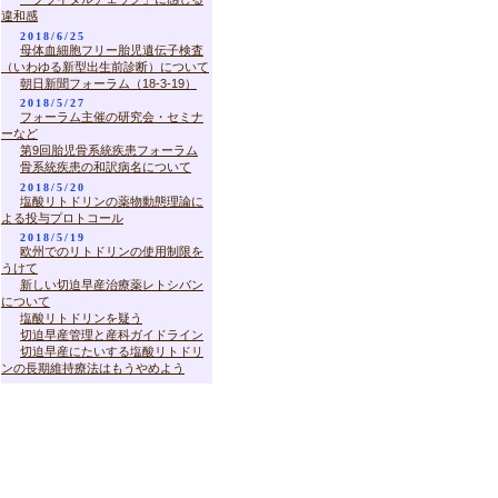
違和感
2018/6/25
母体血細胞フリー胎児遺伝子検査
（いわゆる新型出生前診断）について
朝日新聞フォーラム（18-3-19）
2018/5/27
フォーラム主催の研究会・セミナ
ーなど
第9回胎児骨系統疾患フォーラム
骨系統疾患の和訳病名について
2018/5/20
塩酸リトドリンの薬物動態理論に
よる投与プロトコール
2018/5/19
欧州でのリトドリンの使用制限を
うけて
新しい切迫早産治療薬レトシバン
について
塩酸リトドリンを疑う
切迫早産管理と産科ガイドライン
切迫早産にたいする塩酸リトドリ
ンの長期維持療法はもうやめよう