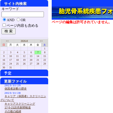
サイト内検索
キーワード
AND
OR
ページの編集は許可されていません。
ページ内容も含める
<<
2026-8
>>
日
月
火
水
木
金
土
1
2
3
4
5
6
7
8
9
10
11
12
13
14
15
16
17
18
19
20
21
22
23
24
25
26
27
28
29
30
31
予定
更新ファイル
2023/11/29
保因者診断の歴史
2023/11/28
キャリア（保因者）スクリーニン
グについて
キャリアスクリーニング
17-5-21読売新聞報道
その後の経緯