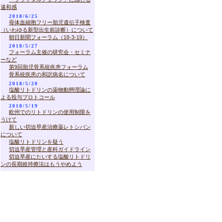
違和感
2018/6/25
母体血細胞フリー胎児遺伝子検査
（いわゆる新型出生前診断）について
朝日新聞フォーラム（18-3-19）
2018/5/27
フォーラム主催の研究会・セミナ
ーなど
第9回胎児骨系統疾患フォーラム
骨系統疾患の和訳病名について
2018/5/20
塩酸リトドリンの薬物動態理論に
よる投与プロトコール
2018/5/19
欧州でのリトドリンの使用制限を
うけて
新しい切迫早産治療薬レトシバン
について
塩酸リトドリンを疑う
切迫早産管理と産科ガイドライン
切迫早産にたいする塩酸リトドリ
ンの長期維持療法はもうやめよう