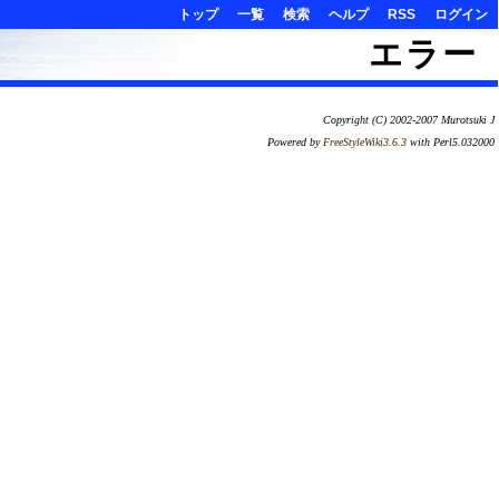
トップ
一覧
検索
ヘルプ
RSS
ログイン
エラー
Copyright (C) 2002-2007 Murotsuki J
Powered by
FreeStyleWiki3.6.3
with Perl5.032000