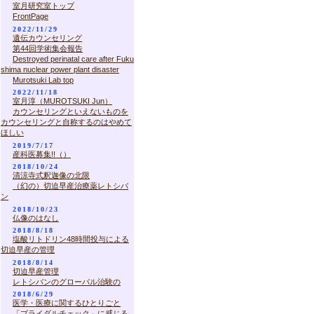
室月研究室トップ
FrontPage
2022/11/29
遺伝カウンセリング
第44回学術集会報告
Destroyed perinatal care after Fuku
shima nuclear power plant disaster
Murotsuki Lab top
2022/11/18
室月淳（MUROTSUKI Jun）
カウンセリングといえないものを
カウンセリングと自称するのはやめて
ほしい
2019/7/17
産科医募集!!（）
2018/10/24
清涼寺式釈迦像の北限
（幻の）切迫早産治療薬レトシバ
ン
2018/10/23
仏像のはなし
2018/8/18
塩酸リトドリン48時間投与による
切迫早産の管理
2018/8/14
切迫早産管理
レトシバンのグローバル治験の
2018/6/29
医学・医療に関するひとりごと
「ブライダルチェック」に感じる