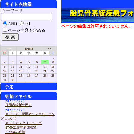
サイト内検索
キーワード
AND
OR
ページの編集は許可されていません。
ページ内容も含める
<<
2026-8
>>
日
月
火
水
木
金
土
1
2
3
4
5
6
7
8
9
10
11
12
13
14
15
16
17
18
19
20
21
22
23
24
25
26
27
28
29
30
31
予定
更新ファイル
2023/11/29
保因者診断の歴史
2023/11/28
キャリア（保因者）スクリーニン
グについて
キャリアスクリーニング
17-5-21読売新聞報道
その後の経緯