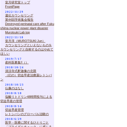
室月研究室トップ
FrontPage
2022/11/29
遺伝カウンセリング
第44回学術集会報告
Destroyed perinatal care after Fuku
shima nuclear power plant disaster
Murotsuki Lab top
2022/11/18
室月淳（MUROTSUKI Jun）
カウンセリングといえないものを
カウンセリングと自称するのはやめて
ほしい
2019/7/17
産科医募集!!（）
2018/10/24
清涼寺式釈迦像の北限
（幻の）切迫早産治療薬レトシバ
ン
2018/10/23
仏像のはなし
2018/8/18
塩酸リトドリン48時間投与による
切迫早産の管理
2018/8/14
切迫早産管理
レトシバンのグローバル治験の
2018/6/29
医学・医療に関するひとりごと
「ブライダルチェック」に感じる