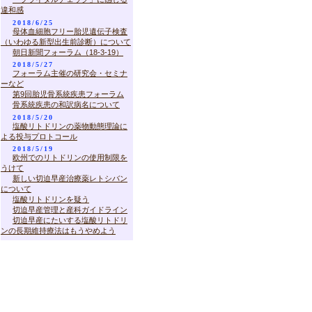
違和感
2018/6/25
母体血細胞フリー胎児遺伝子検査
（いわゆる新型出生前診断）について
朝日新聞フォーラム（18-3-19）
2018/5/27
フォーラム主催の研究会・セミナ
ーなど
第9回胎児骨系統疾患フォーラム
骨系統疾患の和訳病名について
2018/5/20
塩酸リトドリンの薬物動態理論に
よる投与プロトコール
2018/5/19
欧州でのリトドリンの使用制限を
うけて
新しい切迫早産治療薬レトシバン
について
塩酸リトドリンを疑う
切迫早産管理と産科ガイドライン
切迫早産にたいする塩酸リトドリ
ンの長期維持療法はもうやめよう