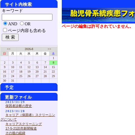
サイト内検索
キーワード
AND
OR
ページの編集は許可されていません。
ページ内容も含める
<<
2026-8
>>
日
月
火
水
木
金
土
1
2
3
4
5
6
7
8
9
10
11
12
13
14
15
16
17
18
19
20
21
22
23
24
25
26
27
28
29
30
31
予定
更新ファイル
2023/11/29
保因者診断の歴史
2023/11/28
キャリア（保因者）スクリーニン
グについて
キャリアスクリーニング
17-5-21読売新聞報道
その後の経緯