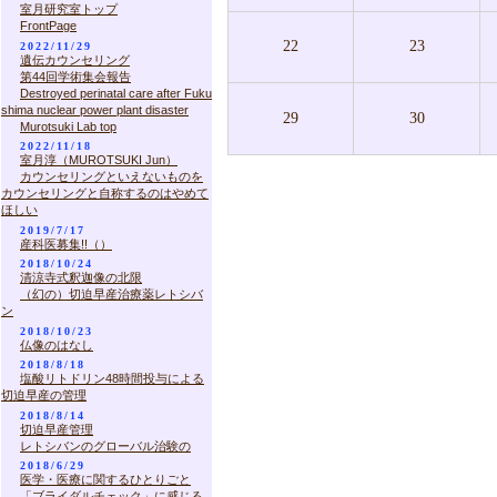
室月研究室トップ
FrontPage
22
23
2022/11/29
遺伝カウンセリング
第44回学術集会報告
Destroyed perinatal care after Fuku
shima nuclear power plant disaster
29
30
Murotsuki Lab top
2022/11/18
室月淳（MUROTSUKI Jun）
カウンセリングといえないものを
カウンセリングと自称するのはやめて
ほしい
2019/7/17
産科医募集!!（）
2018/10/24
清涼寺式釈迦像の北限
（幻の）切迫早産治療薬レトシバ
ン
2018/10/23
仏像のはなし
2018/8/18
塩酸リトドリン48時間投与による
切迫早産の管理
2018/8/14
切迫早産管理
レトシバンのグローバル治験の
2018/6/29
医学・医療に関するひとりごと
「ブライダルチェック」に感じる