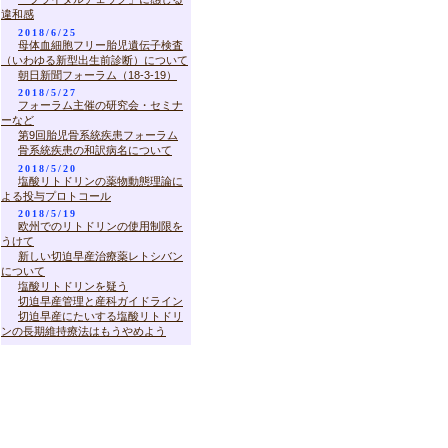
違和感
2018/6/25
母体血細胞フリー胎児遺伝子検査
（いわゆる新型出生前診断）について
朝日新聞フォーラム（18-3-19）
2018/5/27
フォーラム主催の研究会・セミナ
ーなど
第9回胎児骨系統疾患フォーラム
骨系統疾患の和訳病名について
2018/5/20
塩酸リトドリンの薬物動態理論に
よる投与プロトコール
2018/5/19
欧州でのリトドリンの使用制限を
うけて
新しい切迫早産治療薬レトシバン
について
塩酸リトドリンを疑う
切迫早産管理と産科ガイドライン
切迫早産にたいする塩酸リトドリ
ンの長期維持療法はもうやめよう