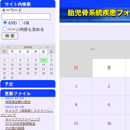
サイト内検索
キーワード
AND
OR
ページ内容も含める
<<
2026-8
>>
<<
日
月
火
水
木
金
土
1
2
3
4
5
6
7
8
9
10
11
12
13
14
15
日
月
16
17
18
19
20
21
22
23
24
25
26
27
28
29
30
31
予定
1
2
更新ファイル
2023/11/29
保因者診断の歴史
8
9
2023/11/28
キャリア（保因者）スクリーニン
グについて
キャリアスクリーニング
15
16
17-5-21読売新聞報道
その後の経緯